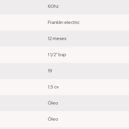
60hz
franklin electric
12 meses
1 1/2" bsp
19
1,5 cv
óleo
óleo