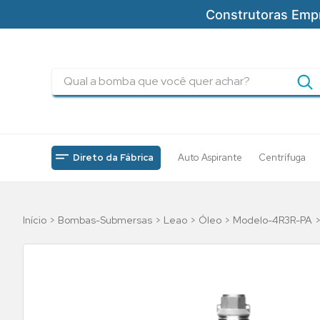
Construtoras Emp
Qual a bomba que você quer achar?
TERMOS MAIS BUSCADOS
1
º
pressurizadores
2
º
drenagem
Direto da Fábrica
Auto Aspirante
Centrífuga
3
º
submersa
4
º
tsbt
Bombas-Submersas
Leao
Óleo
Modelo-4R3R-PA
5
º
5cv
6
º
incendio
7
º
bomba
8
º
piscinas