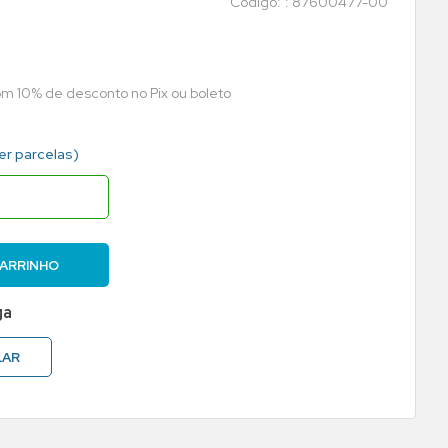
:
87600477-00
com 10% de desconto no Pix ou boleto
er parcelas)
CARRINHO