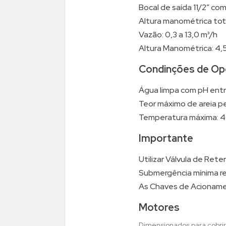
Bocal de saída 11/2” co
Altura manométrica total
Vazão: 0,3 a 13,0 m³/h
Altura Manométrica: 4,5
Condinções de Op
Água limpa com pH entr
Teor máximo de areia pe
Temperatura máxima: 4
Importante
Utilizar Válvula de Ret
Submergência mínima re
As Chaves de Acionamen
Motores
Dimensionados para cobrir