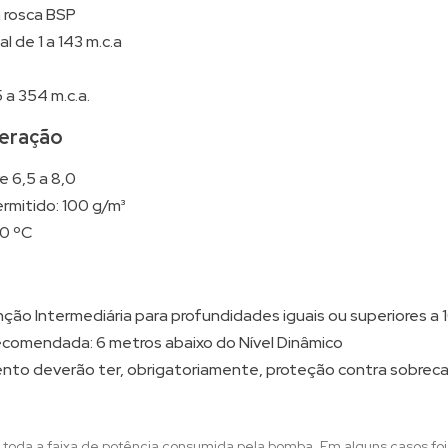
m rosca BSP
 de 1 a 143 m.c.a
 a 354 m.c.a.
eração
e 6,5 a 8,0
rmitido: 100 g/m³
0 ºC
enção Intermediária para profundidades iguais ou superiores a
comendada: 6 metros abaixo do Nível Dinâmico
to deverão ter, obrigatoriamente, proteção contra sobrecar
 toda a faixa de potência consumida pela bomba. Em alguns casos fo