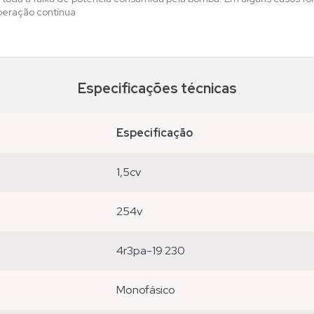
peração contínua
Especificações técnicas
especificação
1,5cv
254v
4r3pa-19 230
monofásico