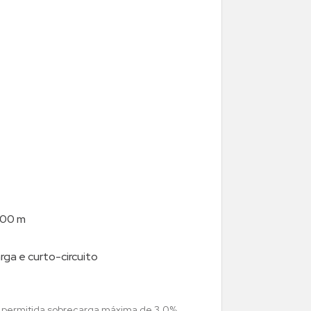
 100 m
ga e curto-circuito
i permitida sobrecarga máxima de 3,0%,