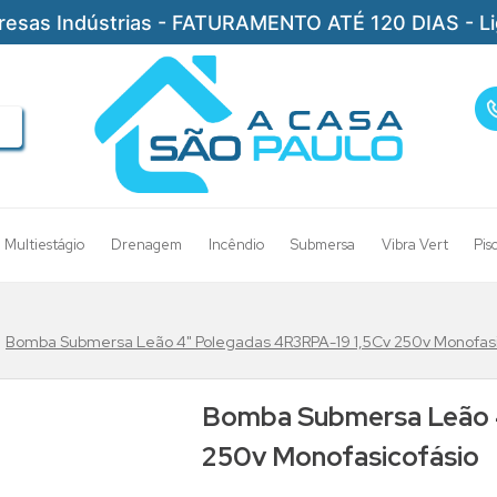
resas Indústrias - FATURAMENTO ATÉ 120 DIAS - L
Multiestágio
Drenagem
Incêndio
Submersa
Vibra Vert
Pis
Bomba Submersa Leão 4" Polegadas 4R3RPA-19 1,5Cv 250v Monofasi
Bomba Submersa Leão 
250v Monofasicofásio