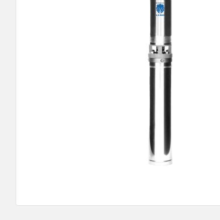
9
º
bomba multiestagio
10
º
texius