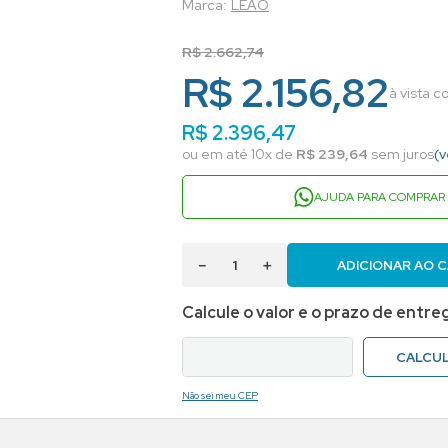
LEAO
R$
2
.
662
,
74
R$ 2.156,82
à vista 
R$
2
.
396
,
47
ou em até
10
x de
R$
239
,
64
sem juros
(v
AJUDA PARA COMPRAR
－
＋
ADICIONAR AO 
Não sei meu CEP