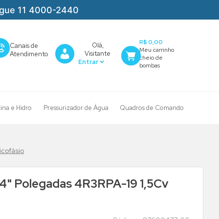
igue 11 4000-2440
R$ 0,00
Olá,
Canais de
Visitante
Atendimento
cina e Hidro
Pressurizador de Água
Quadros de Comando
cofásio
4" Polegadas 4R3RPA-19 1,5Cv