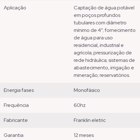
aplicação
captação de água potável
em poços profundos
tubulares com diâmetro
mínimo de 4”; fornecimento
de água para uso
residencial, industrial e
agrícola; pressurização de
rede hidráulica; sistemas de
abastecimento, irrigação e
mineração; reservatórios.
energia fases
monofásico
frequência
60hz
fabricante
franklin eletric
garantia
12 meses