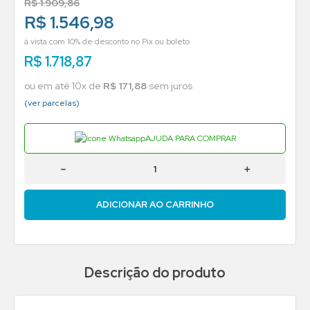
R$
1
.
909
,
86
R$ 1.546,98
à vista com 10% de desconto no Pix ou boleto
R$
1
.
718
,
87
ou em até
10
x de
R$
171
,
88
sem juros
(ver parcelas)
AJUDA PARA COMPRAR
－
＋
ADICIONAR AO CARRINHO
Descrição do produto