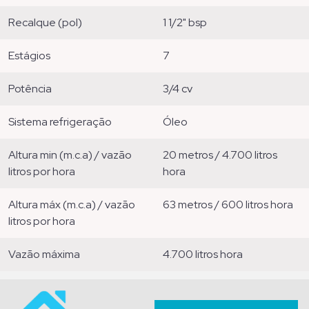
recalque (pol)
1 1/2" bsp
estágios
7
potência
3/4 cv
sistema refrigeração
óleo
altura min (m.c.a) / vazão
20 metros / 4.700 litros
litros por hora
hora
altura máx (m.c.a) / vazão
63 metros / 600 litros hora
litros por hora
vazão máxima
4.700 litros hora