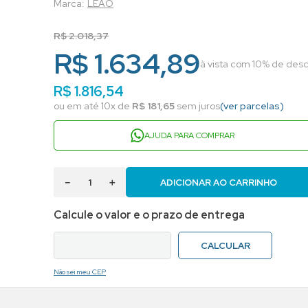
LEAO
R$
2
.
018
,
37
R$ 1.634,89
à vista com 10% de desc
R$
1
.
816
,
54
ou em até
10
x de
R$
181
,
65
sem juros
(ver parcelas)
AJUDA PARA COMPRAR
－
＋
ADICIONAR AO CARRINHO
Não sei meu CEP