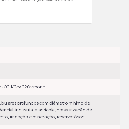
ib-02 1/2cv 220v mono
ncial, industrial e agrícola, pressurização de
nto, irrigação e mineração, reservatórios.