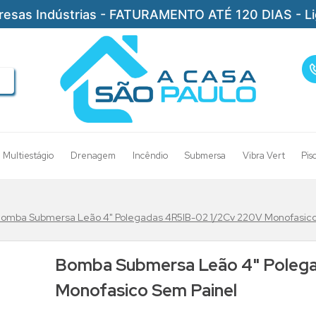
resas Indústrias - FATURAMENTO ATÉ 120 DIAS - L
Multiestágio
Drenagem
Incêndio
Submersa
Vibra Vert
Pis
omba Submersa Leão 4" Polegadas 4R5IB-02 1/2Cv 220V Monofasico
Bomba Submersa Leão 4" Poleg
Monofasico Sem Painel