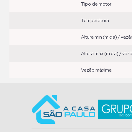
tipo de motor
temperátura
altura min (m.c.a) / vazã
altura máx (m.c.a) / vaz
vazão máxima