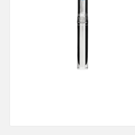
9
º
bomba multiestagio
10
º
texius