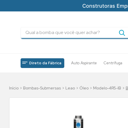
Construtoras Emp
Qual a bomba que você quer achar?
TERMOS MAIS BUSCADOS
1
º
pressurizadores
2
º
drenagem
Direto da Fábrica
Auto Aspirante
Centrífuga
3
º
submersa
4
º
tsbt
Bombas-Submersas
Leao
Óleo
Modelo-4R5-IB
B
5
º
incendio
6
º
5cv
7
º
bomba
8
º
piscinas