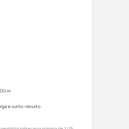
 100 m
ga e curto-circuito
i permitida sobrecarga máxima de 3,0%,