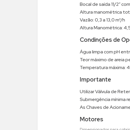
Bocal de saída 11/2” co
Altura manométrica total
Vazão: 0,3 a 13,0 m³/h
Altura Manométrica: 4,5
Condinções de Op
Água limpa com pH entr
Teor máximo de areia pe
Temperatura máxima: 4
Importante
Utilizar Válvula de Ret
Submergência mínima re
As Chaves de Acionamen
Motores
Dimensionados para cobrir