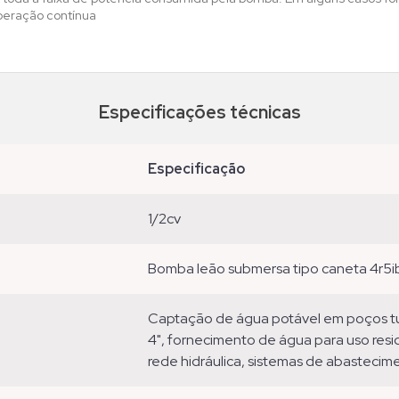
peração contínua
Especificações técnicas
especificação
1/2cv
bomba leão submersa tipo caneta 4r5
captação de água potável em poços tubulares profundos com diâmetro mínimo de
4", fornecimento de água para uso reside
rede hidráulica, sistemas de abastecime