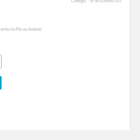
:
87600686-00
onto no Pix ou boleto