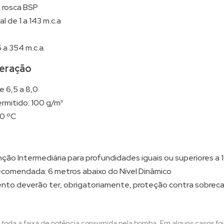
m rosca BSP
 de 1 a 143 m.c.a
 a 354 m.c.a.
eração
e 6,5 a 8,0
rmitido: 100 g/m³
0 ºC
enção Intermediária para profundidades iguais ou superiores a
comendada: 6 metros abaixo do Nível Dinâmico
to deverão ter, obrigatoriamente, proteção contra sobrecar
 toda a faixa de potência consumida pela bomba. Em alguns casos fo