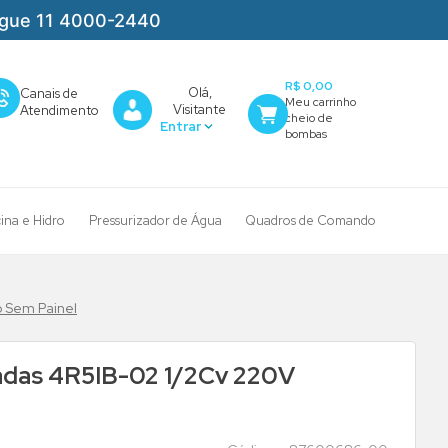
igue 11 4000-2440
R$ 0,00
Olá,
Canais de
Visitante
Atendimento
cina e Hidro
Pressurizador de Água
Quadros de Comando
 Sem Painel
adas 4R5IB-02 1/2Cv 220V