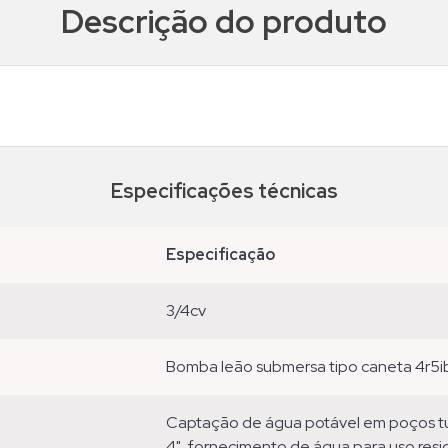
Descrição do produto
Especificações técnicas
especificação
3/4cv
bomba leão submersa tipo caneta 4r5i
captação de água potável em poços tubulares profundos com diâmetro mínimo de
4", fornecimento de água para uso reside