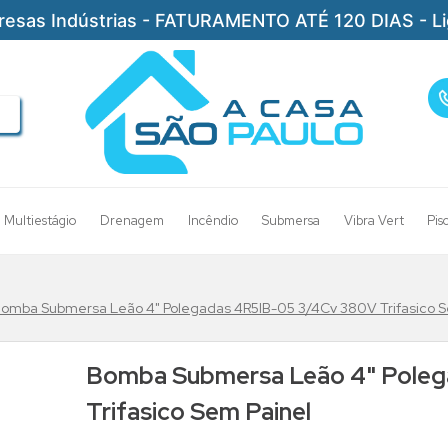
resas Indústrias - FATURAMENTO ATÉ 120 DIAS - L
Multiestágio
Drenagem
Incêndio
Submersa
Vibra Vert
Pis
omba Submersa Leão 4" Polegadas 4R5IB-05 3/4Cv 380V Trifasico S
Bomba Submersa Leão 4" Pole
Trifasico Sem Painel