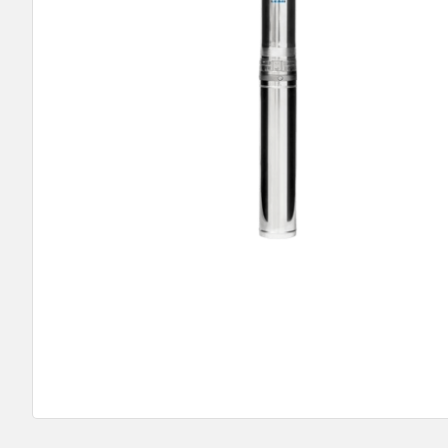
9
º
bomba multiestagio
10
º
texius