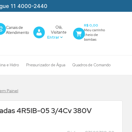
igue 11 4000-2440
R$ 0,00
Olá,
Canais de
Visitante
Atendimento
cina e Hidro
Pressurizador de Água
Quadros de Comando
em Painel
gadas 4R5IB-05 3/4Cv 380V