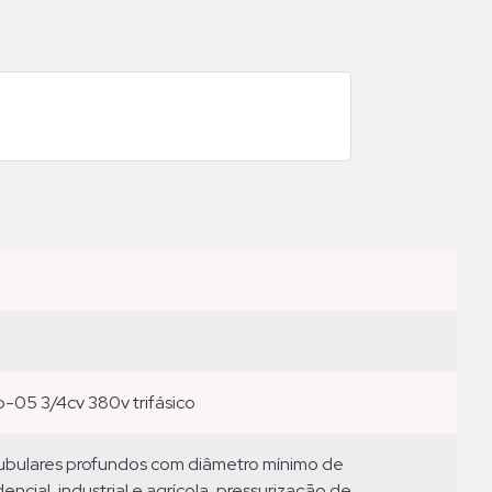
b-05 3/4cv 380v trifásico
ncial, industrial e agrícola, pressurização de