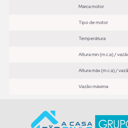
marca motor
tipo de motor
temperátura
altura min (m.c.a) / vazã
altura máx (m.c.a) / vaz
vazão máxima