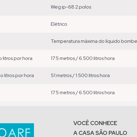
weg ip-68 2 polos
elétrico
temperatura máxima do líquido bomb
o litros por hora
17.5 metros / 6.500 litros hora
ão litros por hora
51 metros / 1.500 litros hora
17.5 metros / 6.500 litros hora
VOCÊ CONHECE
A CASA SÃO PAULO