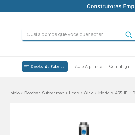
Construtoras Emp
Qual a bomba que você quer achar?
TERMOS MAIS BUSCADOS
1
º
pressurizadores
2
º
drenagem
Direto da Fábrica
Auto Aspirante
Centrífuga
3
º
submersa
4
º
tsbt
Bombas-Submersas
Leao
Óleo
Modelo-4R5-IB
B
5
º
5cv
6
º
incendio
7
º
bomba
8
º
piscinas