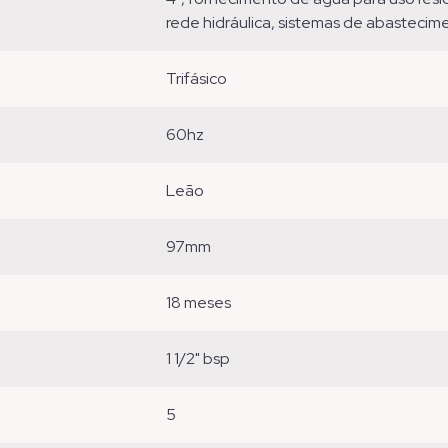
rede hidráulica, sistemas de abastecime
trifásico
60hz
leão
97mm
18 meses
1 1/2" bsp
5