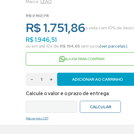
LEAO
R$
2
.
162
,
78
R$ 1.751,86
à vista com 10% de desco
R$
1
.
946
,
51
ou em até
10
x de
R$
194
,
65
sem juros
(ver parcelas)
AJUDA PARA COMPRAR
－
＋
ADICIONAR AO CARRINHO
Não sei meu CEP