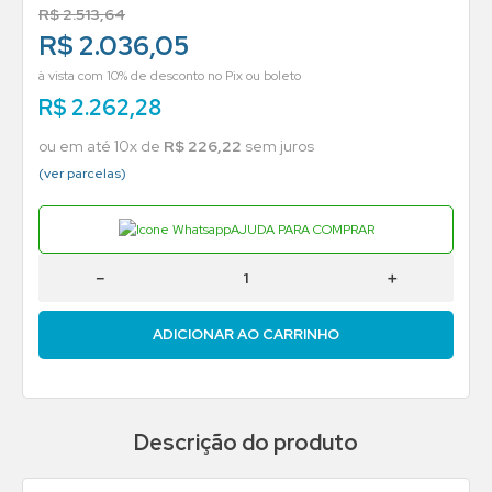
R$
2
.
513
,
64
R$ 2.036,05
à vista com 10% de desconto no Pix ou boleto
R$
2
.
262
,
28
ou em até
10
x de
R$
226
,
22
sem juros
(ver parcelas)
AJUDA PARA COMPRAR
－
＋
ADICIONAR AO CARRINHO
Descrição do produto