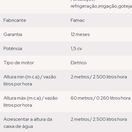
refrigeração,irrigação,gote
fabricante
famac
garantia
12 meses
potência
1,5 cv
tipo de motor
eletrico
altura min (m.c.a) / vazão
2 metros / 2.500 litros hora
litros por hora
altura máx (m.c.a) / vazão
60 metros / 0.260 litros hora
litros por hora
acrescentar a altura da
2 metros / 2.500 litros hora
caixa de água