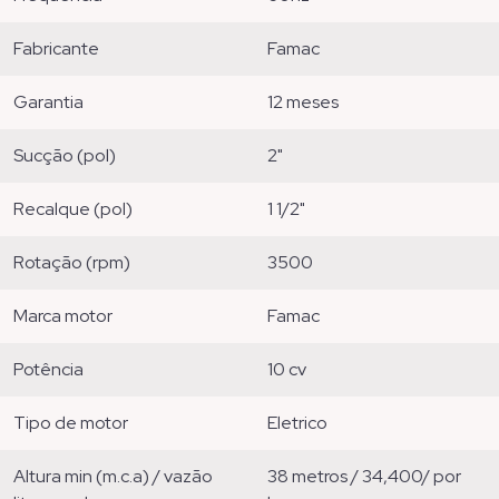
fabricante
famac
garantia
12 meses
sucção (pol)
2"
recalque (pol)
1 1/2"
rotação (rpm)
3500
marca motor
famac
potência
10 cv
tipo de motor
eletrico
altura min (m.c.a) / vazão
38 metros / 34,400/ por