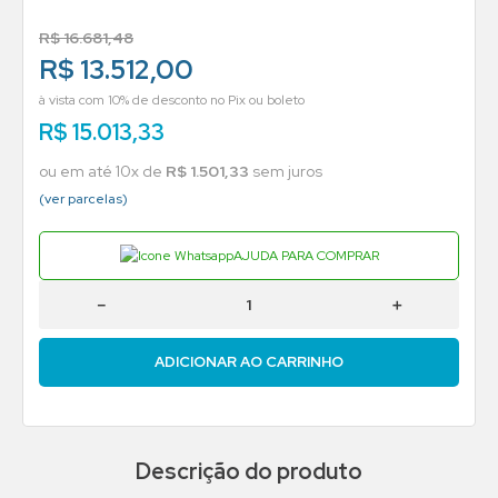
R$
16
.
681
,
48
R$ 13.512,00
à vista com 10% de desconto no Pix ou boleto
R$
15
.
013
,
33
ou em até
10
x de
R$
1
.
501
,
33
sem juros
(ver parcelas)
AJUDA PARA COMPRAR
－
＋
ADICIONAR AO CARRINHO
Descrição do produto