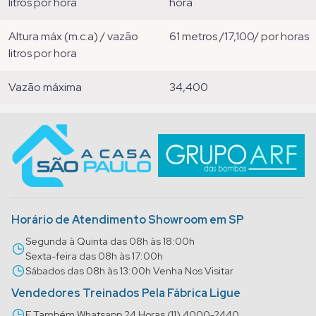
litros por hora
hora
altura máx (m.c.a) / vazão
61 metros /17,100/ por horas
litros por hora
vazão máxima
34,400
Horário de Atendimento Showroom em SP
Segunda à Quinta das 08h às 18:00h
Sexta-feira das 08h às 17:00h
Sábados das 08h às 13:00h Venha Nos Visitar
Vendedores Treinados Pela Fábrica Ligue
E Também Whatsapp 24 Horas (11) 4000-2440