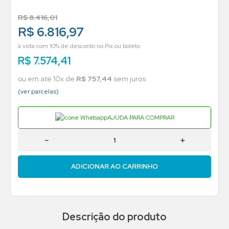
R$
8
.
416
,
01
R$ 6.816,97
à vista com 10% de desconto no Pix ou boleto
R$
7
.
574
,
41
ou em até
10
x de
R$
757
,
44
sem juros
(ver parcelas)
AJUDA PARA COMPRAR
－
＋
ADICIONAR AO CARRINHO
Descrição do produto