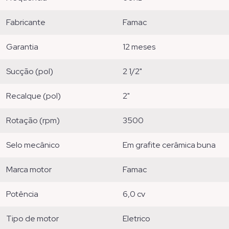
fabricante
famac
garantia
12 meses
sucção (pol)
2 1/2"
recalque (pol)
2"
rotação (rpm)
3500
selo mecânico
em grafite cerâmica buna
marca motor
famac
potência
6,0 cv
tipo de motor
eletrico