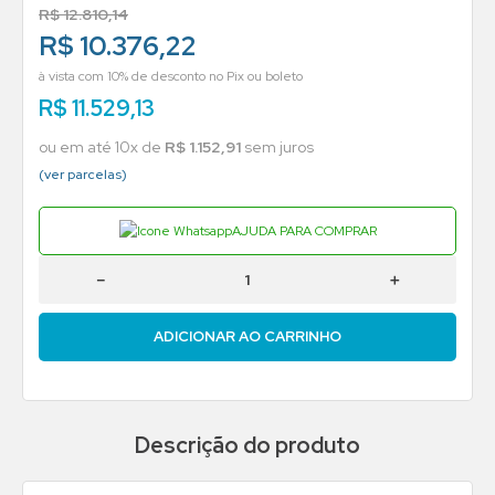
R$
12
.
810
,
14
R$ 10.376,22
à vista com 10% de desconto no Pix ou boleto
R$
11
.
529
,
13
ou em até
10
x de
R$
1
.
152
,
91
sem juros
(ver parcelas)
AJUDA PARA COMPRAR
－
＋
ADICIONAR AO CARRINHO
Descrição do produto