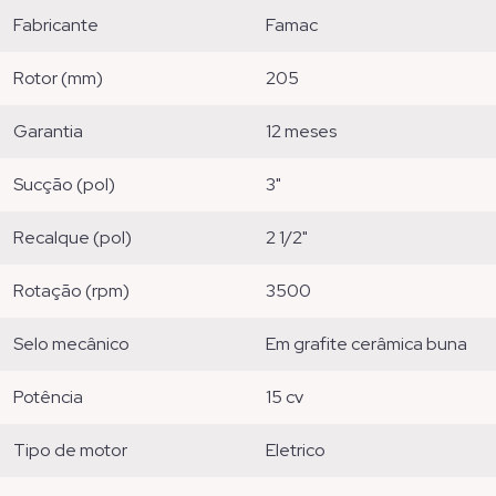
fabricante
famac
rotor (mm)
205
garantia
12 meses
sucção (pol)
3"
recalque (pol)
2 1/2"
rotação (rpm)
3500
selo mecânico
em grafite cerâmica buna
potência
15 cv
tipo de motor
eletrico