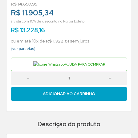
R$
14
.
697
,
95
R$ 11.905,34
à vista com 10% de desconto no Pix ou boleto
R$
13
.
228
,
16
ou em até
10
x de
R$
1
.
322
,
81
sem juros
(ver parcelas)
AJUDA PARA COMPRAR
－
＋
ADICIONAR AO CARRINHO
Descrição do produto