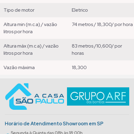
tipo de motor
eletrico
altura min (m.c.a) / vazão
74 metros / 18,300/ por hora
litros por hora
altura máx (m.c.a) / vazão
83 metros /10,600/ por
litros por hora
horas
vazão máxima
18,300
Horário de Atendimento Showroom em SP
Segunda à Quinta das 08h às 18:00h