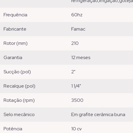
refrigeração,irrigação,gote
frequência
60hz
fabricante
famac
rotor (mm)
210
garantia
12 meses
sucção (pol)
2"
recalque (pol)
1 1/4"
rotação (rpm)
3500
selo mecânico
em grafite cerâmica buna
potência
10 cv