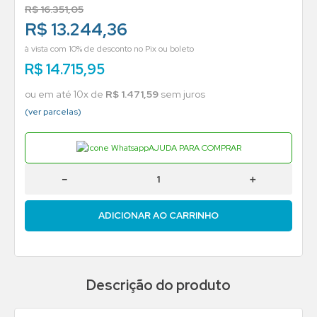
R$
16
.
351
,
05
R$ 13.244,36
à vista com 10% de desconto no Pix ou boleto
R$
14
.
715
,
95
ou em até
10
x de
R$
1
.
471
,
59
sem juros
(ver parcelas)
AJUDA PARA COMPRAR
－
＋
ADICIONAR AO CARRINHO
Descrição do produto