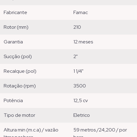
fabricante
famac
rotor (mm)
210
garantia
12 meses
sucção (pol)
2"
recalque (pol)
1 1/4"
rotação (rpm)
3500
potência
12,5 cv
tipo de motor
eletrico
altura min (m.c.a) / vazão
59 metros /24,200 / por