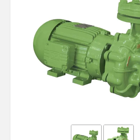
9
º
bomba submersa leão
10
º
bomba multiestagio