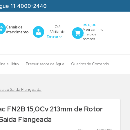
igue 11 4000-2440
R$ 0,00
Olá,
Canais de
Visitante
Atendimento
cina e Hidro
Pressurizador de Água
Quadros de Comando
sico Saida Flangeada
c FN2B 15,0Cv 213mm de Rotor
Saida Flangeada