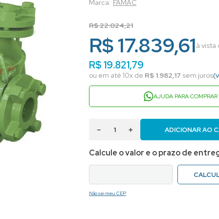
FAMAC
R$
22
.
024
,
21
R$ 17.839,61
à vista
R$
19
.
821
,
79
ou em até
10
x de
R$
1
.
982
,
17
sem juros
(
AJUDA PARA COMPRAR
－
＋
ADICIONAR AO 
Não sei meu CEP