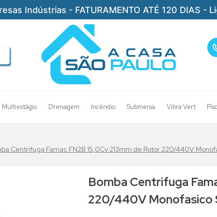
resas Indústrias - FATURAMENTO ATÉ 120 DIAS - L
Multiestágio
Drenagem
Incêndio
Submersa
Vibra Vert
Pis
ba Centrifuga Famac FN2B 15,0Cv 213mm de Rotor 220/440V Monofa
Bomba Centrifuga Fama
220/440V Monofasico 