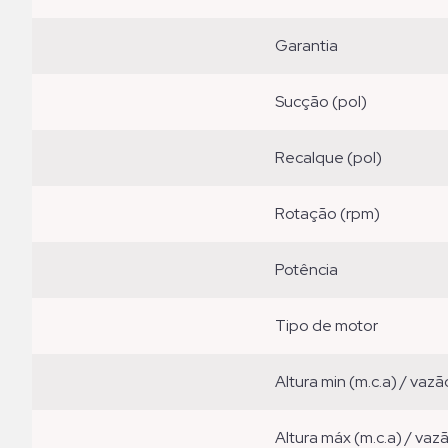
garantia
sucção (pol)
recalque (pol)
rotação (rpm)
potência
tipo de motor
altura min (m.c.a) / vazã
altura máx (m.c.a) / vaz