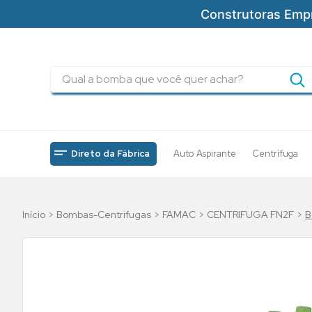
Construtoras Emp
Qual a bomba que você quer achar?
TERMOS MAIS BUSCADOS
1
º
pressurizadores
2
º
drenagem
Direto da Fábrica
Auto Aspirante
Centrífuga
3
º
submersa
4
º
tsbt
Bombas-Centrifugas
FAMAC
CENTRIFUGA FN2F
B
5
º
5cv
6
º
incendio
7
º
bomba
8
º
piscinas