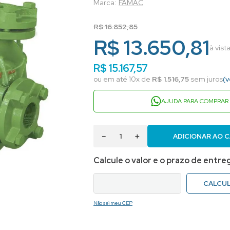
FAMAC
R$
16
.
852
,
85
R$ 13.650,81
à vist
R$
15
.
167
,
57
ou em até
10
x de
R$
1
.
516
,
75
sem juros
(v
AJUDA PARA COMPRAR
－
＋
ADICIONAR AO 
Não sei meu CEP