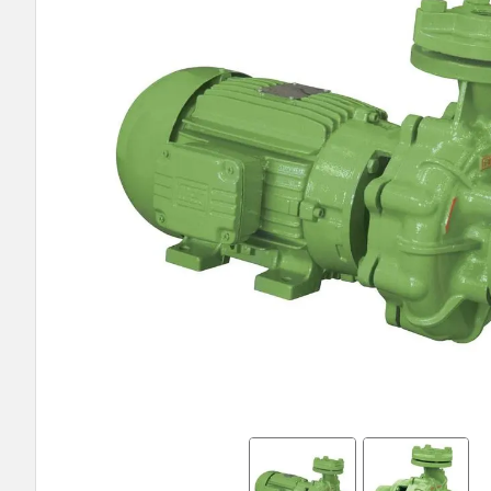
9
º
bomba multiestagio
10
º
texius