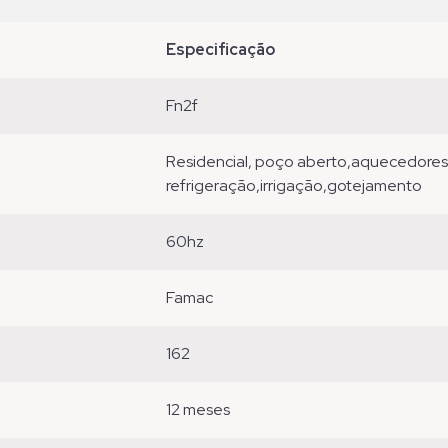
especificação
fn2f
residencial, poço aberto,aquecedores,pressurizadores,industrial , circulação,
refrigeração,irrigação,gotejamento
60hz
famac
162
12 meses