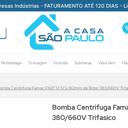
resas Indústrias - FATURAMENTO ATÉ 120 DIAS - L
Multiestágio
Drenagem
Incêndio
Submersa
Vibra Vert
Pis
omba Centrifuga Famac FN2F 12,5Cv 162mm de Rotor 380/660V Trifa
Bomba Centrifuga Fama
380/660V Trifasico