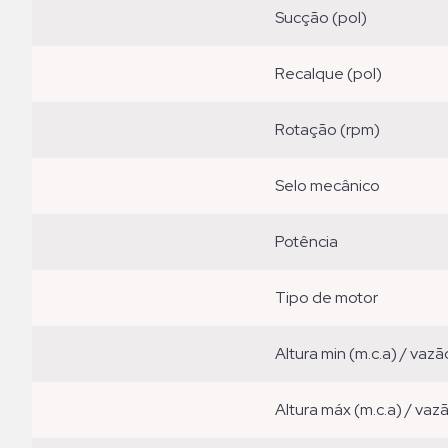
sucção (pol)
recalque (pol)
rotação (rpm)
selo mecânico
potência
tipo de motor
altura min (m.c.a) / vazã
altura máx (m.c.a) / vaz