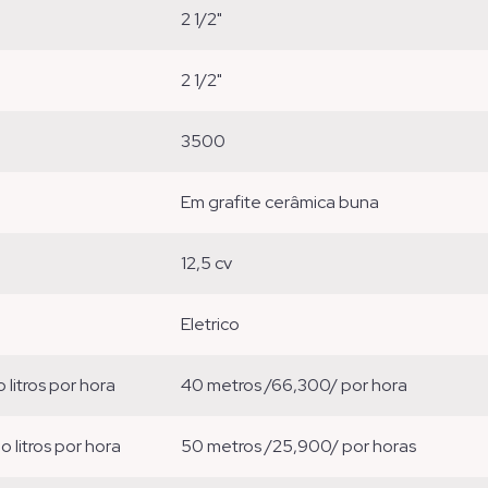
2 1/2"
2 1/2"
3500
em grafite cerâmica buna
12,5 cv
eletrico
o litros por hora
40 metros /66,300/ por hora
ão litros por hora
50 metros /25,900/ por horas