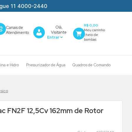
igue 11 4000-2440
R$ 0,00
Olá,
Canais de
Visitante
Atendimento
cina e Hidro
Pressurizador de Água
Quadros de Comando
sico
c FN2F 12,5Cv 162mm de Rotor