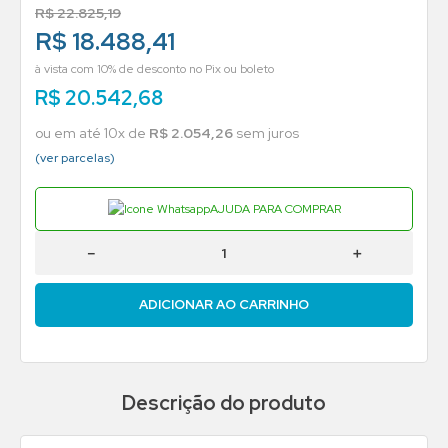
R$
22
.
825
,
19
R$ 18.488,41
à vista com 10% de desconto no Pix ou boleto
R$
20
.
542
,
68
ou em até
10
x de
R$
2
.
054
,
26
sem juros
(ver parcelas)
AJUDA PARA COMPRAR
－
＋
ADICIONAR AO CARRINHO
Descrição do produto