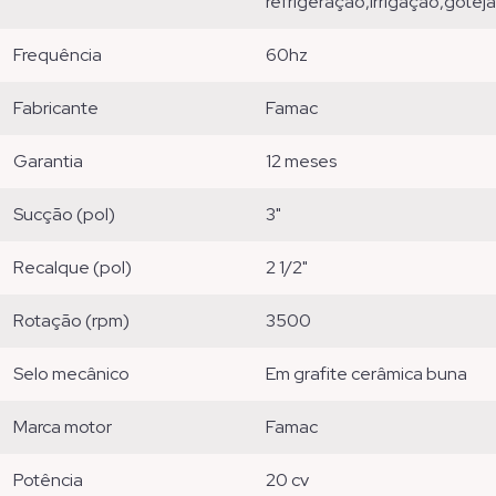
refrigeração,irrigação,gote
frequência
60hz
fabricante
famac
garantia
12 meses
sucção (pol)
3"
recalque (pol)
2 1/2"
rotação (rpm)
3500
selo mecânico
em grafite cerâmica buna
marca motor
famac
potência
20 cv