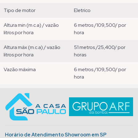
tipo de motor
eletrico
altura min (m.c.a) / vazão
6 metros /109,500/ por
litros por hora
hora
altura máx (m.c.a) / vazão
51 metros /25,400/ por
litros por hora
horas
vazão máxima
6 metros /109,500/ por
hora
Horário de Atendimento Showroom em SP