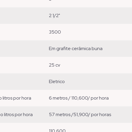
2 1/2"
3500
em grafite cerâmica buna
25 cv
eletrico
o litros por hora
6 metros / 110,600/ por hora
ão litros por hora
57 metros /51,900/ por horas
110,600