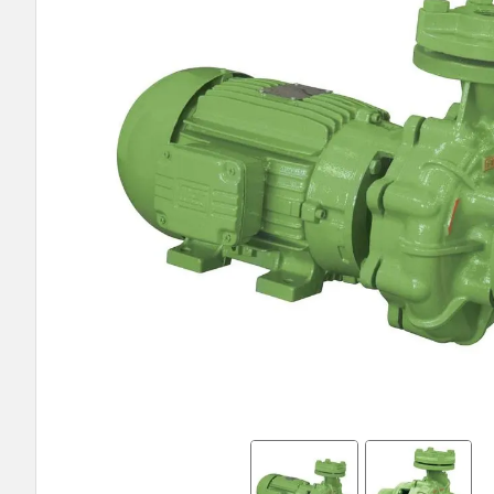
9
º
bomba multiestagio
10
º
texius