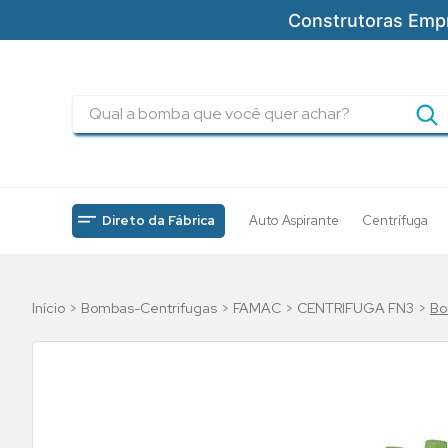
Construtoras Emp
Qual a bomba que você quer achar?
TERMOS MAIS BUSCADOS
1
º
pressurizadores
2
º
drenagem
Direto da Fábrica
Auto Aspirante
Centrífuga
3
º
submersa
4
º
tsbt
Bombas-Centrifugas
FAMAC
CENTRIFUGA FN3
Bo
5
º
incendio
6
º
5cv
7
º
bomba
8
º
piscinas