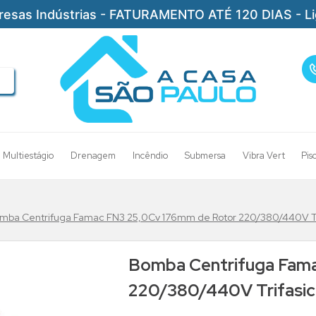
resas Indústrias - FATURAMENTO ATÉ 120 DIAS - L
Multiestágio
Drenagem
Incêndio
Submersa
Vibra Vert
Pis
mba Centrifuga Famac FN3 25,0Cv 176mm de Rotor 220/380/440V Tr
Bomba Centrifuga Fam
220/380/440V Trifasic