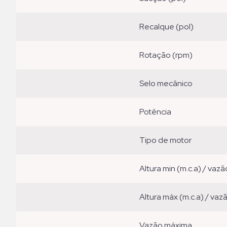
recalque (pol)
rotação (rpm)
selo mecânico
potência
tipo de motor
altura min (m.c.a) / vazã
altura máx (m.c.a) / vaz
vazão máxima