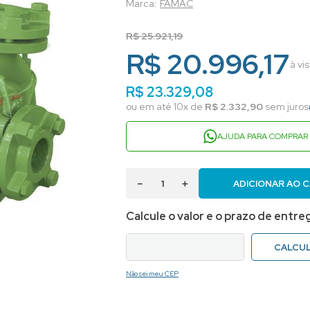
FAMAC
R$
25
.
921
,
19
R$ 20.996,17
à vi
R$
23
.
329
,
08
ou em até
10
x de
R$
2
.
332
,
90
sem juros
AJUDA PARA COMPRAR
－
＋
ADICIONAR AO 
Não sei meu CEP