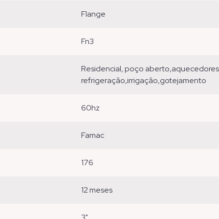
flange
fn3
residencial, poço aberto,aquecedores,pressurizadores,industrial , circulação,
refrigeração,irrigação,gotejamento
60hz
famac
176
12 meses
3"