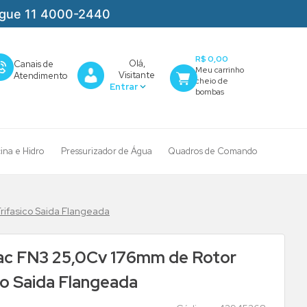
igue 11 4000-2440
R$ 0,00
Olá,
Canais de
Visitante
Atendimento
cina e Hidro
Pressurizador de Água
Quadros de Comando
ifasico Saida Flangeada
ac FN3 25,0Cv 176mm de Rotor
o Saida Flangeada