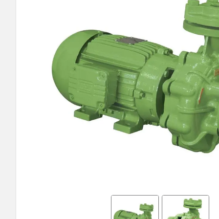
9
º
bomba multiestagio
10
º
texius