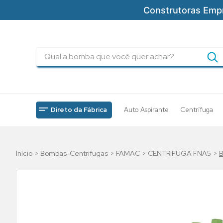
Construtoras Emp
Qual a bomba que você quer achar?
TERMOS MAIS BUSCADOS
1
º
pressurizadores
2
º
drenagem
Direto da Fábrica
Auto Aspirante
Centrífuga
3
º
submersa
4
º
tsbt
Bombas-Centrifugas
FAMAC
CENTRIFUGA FNA5
B
5
º
5cv
6
º
incendio
7
º
bomba
8
º
piscinas