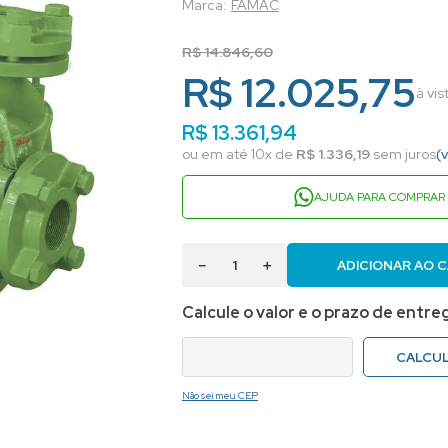
FAMAC
R$
14
.
846
,
60
R$ 12.025,75
à vi
R$
13
.
361
,
94
ou em até
10
x de
R$
1
.
336
,
19
sem juros
(
AJUDA PARA COMPRAR
－
＋
ADICIONAR AO 
Não sei meu CEP