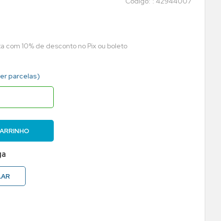
:
42944007
sta com 10% de desconto no Pix ou boleto
ver parcelas)
CARRINHO