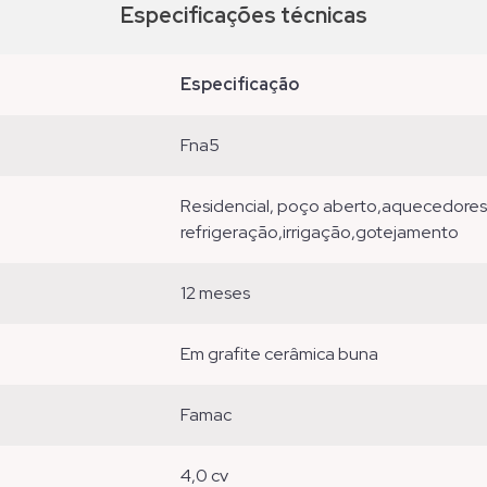
Especificações técnicas
especificação
fna5
residencial, poço aberto,aquecedores,pressurizadores,industrial , circulação,
refrigeração,irrigação,gotejamento
12 meses
em grafite cerâmica buna
famac
4,0 cv