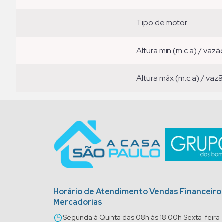
tipo de motor
altura min (m.c.a) / vazã
altura máx (m.c.a) / vaz
Horário de Atendimento Vendas Financeir
Mercadorias
Segunda à Quinta das 08h às 18:00h Sexta-feira