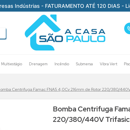
resas Indústrias - FATURAMENTO ATÉ 120 DIAS - L
Multiestágio
Drenagem
Incêndio
Submersa
Vibra Vert
Pis
omba Centrifuga Famac FNA5 4,0Cv 216mm de Rotor 220/380/440V T
Bomba Centrifuga Fam
220/380/440V Trifasic