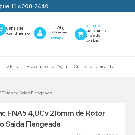
igue 11 4000-2440
R$ 0,00
Olá,
Canais de
Visitante
Atendimento
cina e Hidro
Pressurizador de Água
Quadros de Comando
rifasico Saida Flangeada
ac FNA5 4,0Cv 216mm de Rotor
o Saida Flangeada