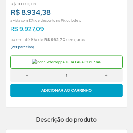
R$
11
.
030
,
09
R$ 8.934,38
à vista com 10% de desconto no Pix ou boleto
R$
9
.
927
,
09
ou em até
10
x de
R$
992
,
70
sem juros
(ver parcelas)
AJUDA PARA COMPRAR
－
＋
ADICIONAR AO CARRINHO
Descrição do produto