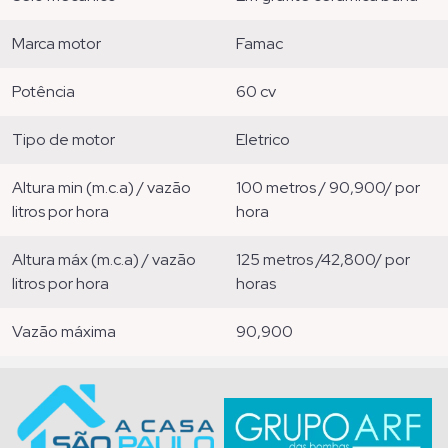
marca motor
famac
potência
60 cv
tipo de motor
eletrico
altura min (m.c.a) / vazão
100 metros / 90,900/ por
litros por hora
hora
altura máx (m.c.a) / vazão
125 metros /42,800/ por
litros por hora
horas
vazão máxima
90,900