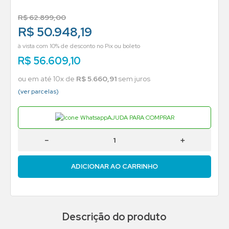
R$
62
.
899
,
00
R$ 50.948,19
à vista com 10% de desconto no Pix ou boleto
R$
56
.
609
,
10
ou em até
10
x de
R$
5
.
660
,
91
sem juros
(ver parcelas)
AJUDA PARA COMPRAR
－
＋
ADICIONAR AO CARRINHO
Descrição do produto