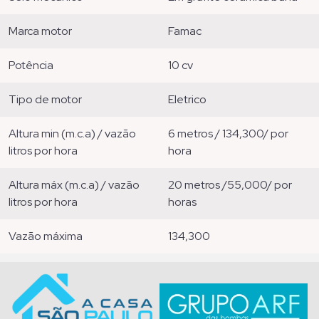
marca motor
famac
potência
10 cv
tipo de motor
eletrico
altura min (m.c.a) / vazão
6 metros / 134,300/ por
litros por hora
hora
altura máx (m.c.a) / vazão
20 metros /55,000/ por
litros por hora
horas
vazão máxima
134,300