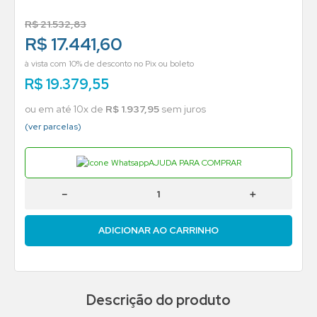
R$
21
.
532
,
83
R$ 17.441,60
à vista com 10% de desconto no Pix ou boleto
R$
19
.
379
,
55
ou em até
10
x de
R$
1
.
937
,
95
sem juros
(ver parcelas)
AJUDA PARA COMPRAR
－
＋
ADICIONAR AO CARRINHO
Descrição do produto