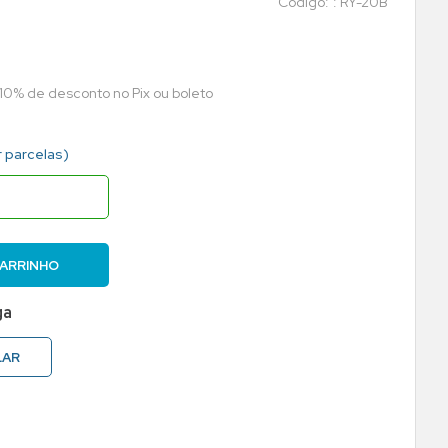
:
RY-20B
 10% de desconto no Pix ou boleto
r parcelas)
CARRINHO