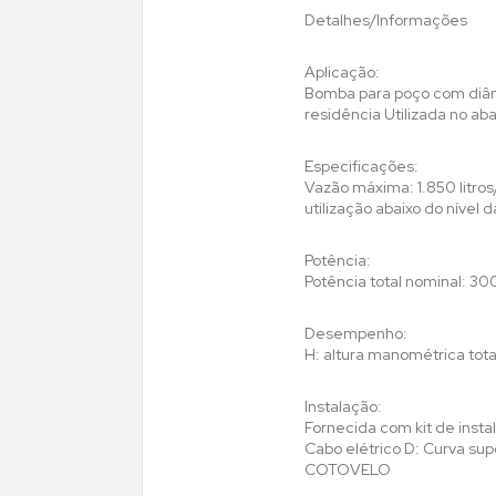
Detalhes/Informações
Aplicação:
Bomba para poço com diâm
residência Utilizada no a
Especificações:
Vazão máxima: 1.850 litr
utilização abaixo do nív
Potência:
Potência total nominal: 3
Desempenho:
H: altura manométrica tota
Instalação:
Fornecida com kit de insta
Cabo elétrico D: Curva 
COTOVELO