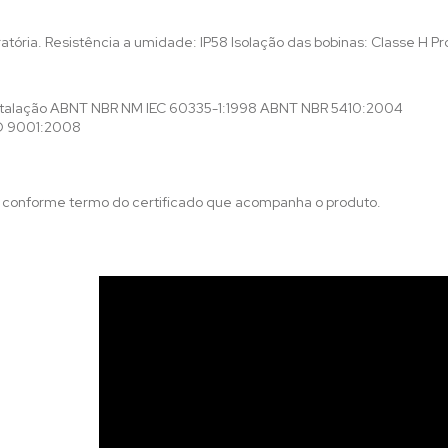
tória. Resistência a umidade: IP58 Isolação das bobinas: Classe H Pro
stalação ABNT NBR NM IEC 60335-1:1998 ABNT NBR 5410:2004
SO 9001:2008
s conforme termo do certificado que acompanha o produto.