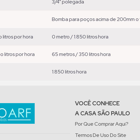
3/4" polegada
bomba para poços acima de 200mm o 
o litros por hora
0 metro / 1.850 litros hora
ão litros por hora
65 metros / 350 litros hora
1.850 litros hora
VOCÊ CONHECE
A CASA SÃO PAULO
Por Que Comprar Aqui?
Termos De Uso Do Site