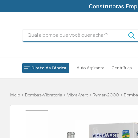
Construtoras Emp
Qual a bomba que você quer achar?
TERMOS MAIS BUSCADOS
1
º
pressurizadores
2
º
drenagem
Direto da Fábrica
Auto Aspirante
Centrífuga
3
º
submersa
4
º
tsbt
Bombas-Vibratoria
Vibra-Vert
Rymer-2000
Bomba 
5
º
incendio
6
º
5cv
7
º
bomba
8
º
piscinas