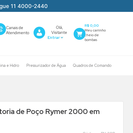
igue 11 4000-2440
R$ 0,00
Olá,
Canais de
Visitante
Atendimento
cina e Hidro
Pressurizador de Água
Quadros de Comando
toria de Poço Rymer 2000 em