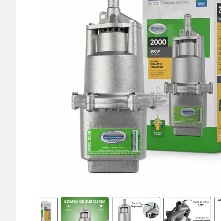
9
º
bomba multiestagio
10
º
texius