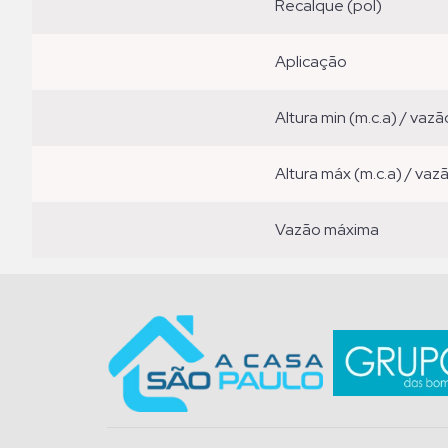
recalque (pol)
aplicação
altura min (m.c.a) / vazã
altura máx (m.c.a) / vaz
vazão máxima