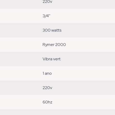
220v
3/4''
300 watts
rymer 2000
vibra vert
1 ano
220v
60hz