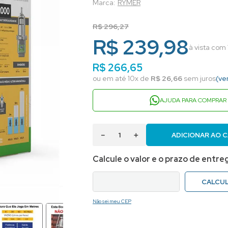
RYMER
R$
296
,
27
R$ 239,98
à vista com
R$
266
,
65
ou em até
10
x de
R$
26
,
66
sem juros
(ve
AJUDA PARA COMPRAR
－
＋
ADICIONAR AO 
Não sei meu CEP