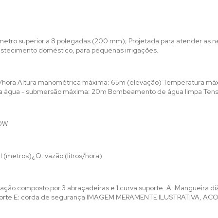
etro superior a 8 polegadas (200 mm); Projetada para atender as 
bastecimento doméstico, para pequenas irrigações.
os/hora Altura manométrica máxima: 65m (elevação) Temperatura má
el da água - submersão máxima: 20m Bombeamento de água limpa Ten
00W
l (metros)¿Q: vazão (litros/hora)
lação composto por 3 abraçadeiras e 1 curva suporte. A: Mangueira d
suporte E: corda de segurança IMAGEM MERAMENTE ILUSTRATIVA, AC