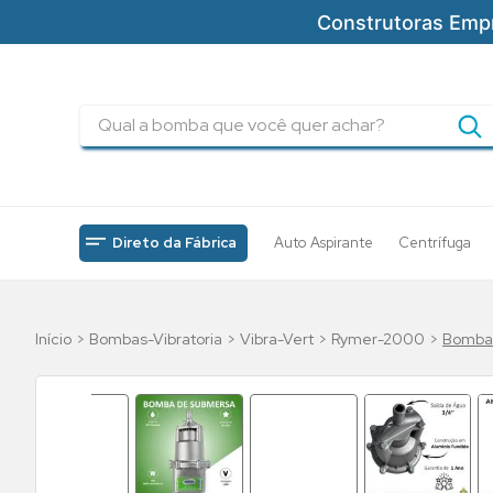
Construtoras Emp
Qual a bomba que você quer achar?
TERMOS MAIS BUSCADOS
1
º
pressurizadores
2
º
drenagem
Direto da Fábrica
Auto Aspirante
Centrífuga
3
º
submersa
4
º
tsbt
Bombas-Vibratoria
Vibra-Vert
Rymer-2000
Bomba 
5
º
incendio
6
º
5cv
7
º
bomba
8
º
piscinas