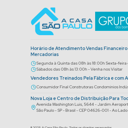
Horário de Atendimento Vendas Financeir
Mercadorias
Segunda à Quinta das 08h às 18:00h Sexta-feira
Sábados das 08h às 13:00h - Venha nos Visitar
Vendedores Treinados Pela Fábrica e com 
Consumidor Final Construtoras Condominios Indús
Nova Loja e Centro de Distribuição Para To
Avenida Washington Luis, 5644 - Jardim Aeropo
São Paulo - SP - Brasil - CEP 04626-001 - Ao La
® 2025 A Casa São Paulo. Todos os direitos reservados.