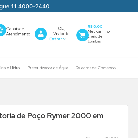
igue 11 4000-2440
R$ 0,00
Olá,
Canais de
Visitante
Atendimento
cina e Hidro
Pressurizador de Água
Quadros de Comando
toria de Poço Rymer 2000 em