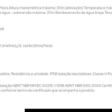
os/hora Altura manométrica máxima: 65m (elevação) Temperatura má
el da água - submersão máxima: 20m Bombeamento de água limpa Ten
00W
l (metros)¿Q: vazão (litros/hora)
tória. Resistência a umidade: IP58 Isolação das bobinas: Classe H Pro
stalação ABNT NBR NM IEC 60335-1:1998 ABNT NBR 5410:2004 Certi
s conforme termo do certificado que acompanha o produto.