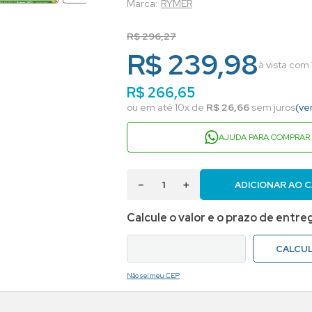
RYMER
R$
296
,
27
R$ 239,98
à vista com
R$
266
,
65
ou em até
10
x de
R$
26
,
66
sem juros
(ve
AJUDA PARA COMPRAR
－
＋
ADICIONAR AO 
Não sei meu CEP