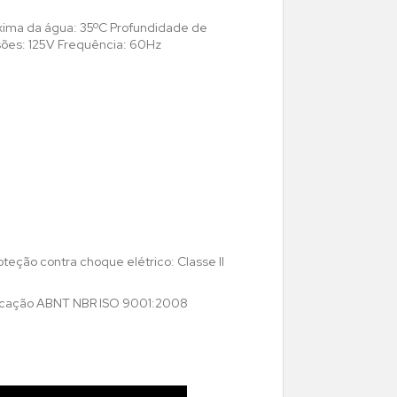
xima da água: 35ºC Profundidade de
sões: 125V Frequência: 60Hz
teção contra choque elétrico: Classe II
ficação ABNT NBR ISO 9001:2008