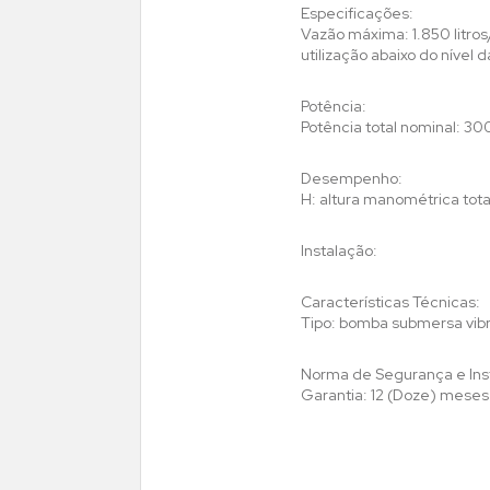
Especificações:
Vazão máxima: 1.850 litr
utilização abaixo do nív
Potência:
Potência total nominal: 3
Desempenho:
H: altura manométrica tota
Instalação:
Características Técnicas:
Tipo: bomba submersa vibra
Norma de Segurança e In
Garantia: 12 (Doze) mese