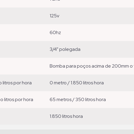
125v
60hz
3/4" polegada
bomba para poços acima de 200mm o 
o litros por hora
0 metro / 1.850 litros hora
ão litros por hora
65 metros / 350 litros hora
1.850 litros hora