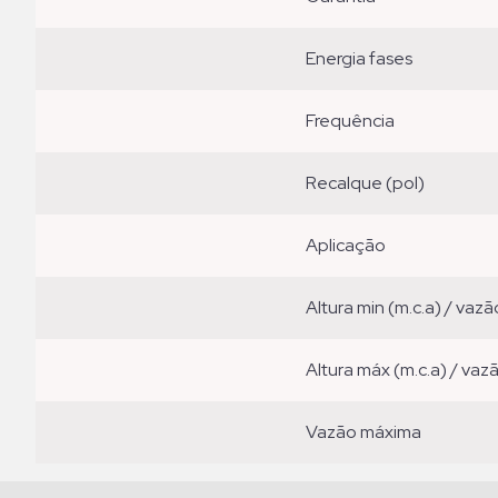
energia fases
frequência
recalque (pol)
aplicação
altura min (m.c.a) / vazã
altura máx (m.c.a) / vaz
vazão máxima