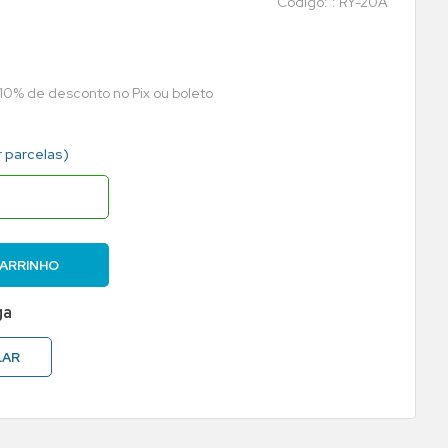
:
RY-20A
 10% de desconto no Pix ou boleto
r parcelas)
CARRINHO