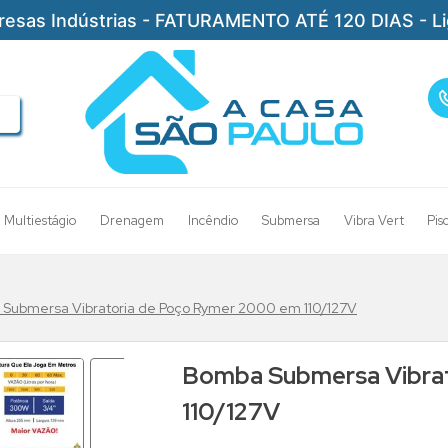
resas Indústrias - FATURAMENTO ATÉ 120 DIAS - L
Multiestágio
Drenagem
Incêndio
Submersa
Vibra Vert
Pis
Submersa Vibratoria de Poço Rymer 2000 em 110/127V
Bomba Submersa Vibra
110/127V