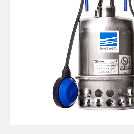
9
º
bomba multiestagio
10
º
texius