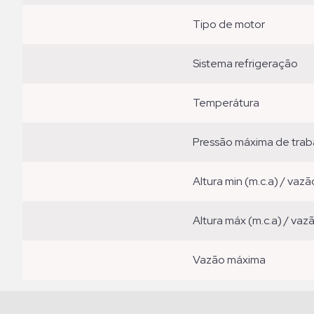
tipo de motor
sistema refrigeração
temperátura
pressão máxima de trab
altura min (m.c.a) / vazã
altura máx (m.c.a) / vaz
vazão máxima