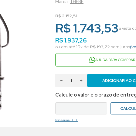
THEBE
R$
2
.
152
,
51
R$ 1.743,53
à vista 
R$
1
.
937
,
26
ou em até
10
x de
R$
193
,
72
sem juros
(ve
AJUDA PARA COMPRAR
－
＋
ADICIONAR AO 
Não sei meu CEP