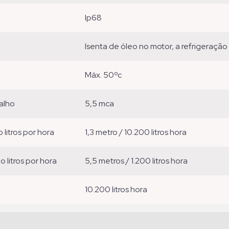
ip68
isenta de óleo no motor, a refrigeraçã
máx. 50ºc
alho
5,5 mca
o litros por hora
1,3 metro / 10.200 litros hora
ão litros por hora
5,5 metros / 1.200 litros hora
10.200 litros hora