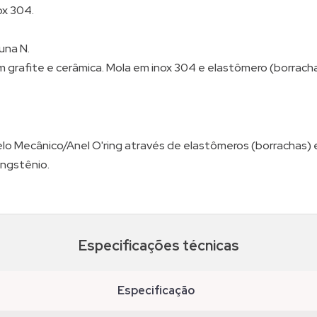
ox 304.
una N.
 grafite e cerâmica. Mola em inox 304 e elastômero (borrach
lo Mecânico/Anel O'ring através de elastômeros (borrachas)
ungstênio.
Especificações técnicas
especificação