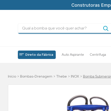
Construtoras Emp
Qual a bomba que você quer achar?
TERMOS MAIS BUSCADOS
1
º
pressurizadores
2
º
drenagem
Direto da Fábrica
Auto Aspirante
Centrífuga
3
º
submersa
4
º
tsbt
Bombas-Drenagem
Thebe
INOX
Bomba Submersiv
5
º
5cv
6
º
incendio
7
º
bomba
8
º
piscinas