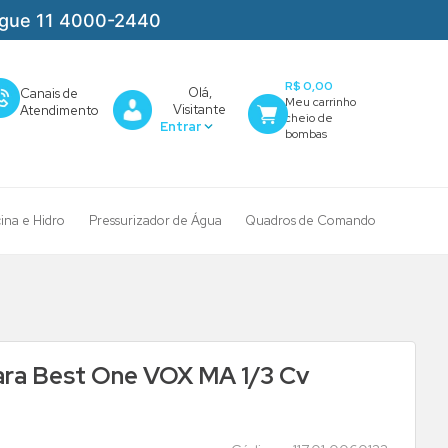
igue 11 4000-2440
R$ 0,00
Olá,
Canais de
Visitante
Atendimento
cina e Hidro
Pressurizador de Água
Quadros de Comando
ra Best One VOX MA 1/3 Cv