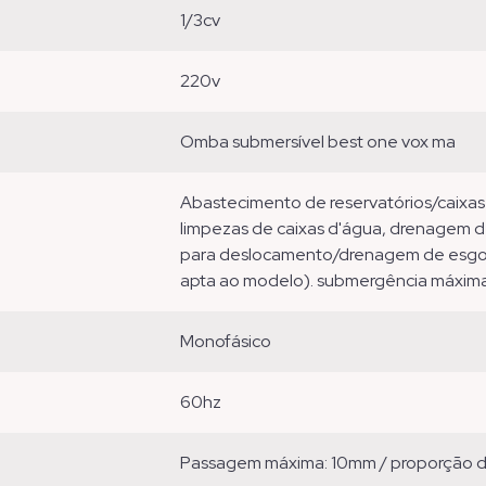
1/3cv
220v
omba submersível best one vox ma
abastecimento de reservatórios/caixas d'água, cisternas, pressurização de jardins,
limpezas de caixas d'água, drenagem de
para deslocamento/drenagem de esgoto 
apta ao modelo). submergência máxim
monofásico
60hz
passagem máxima: 10mm / proporção 