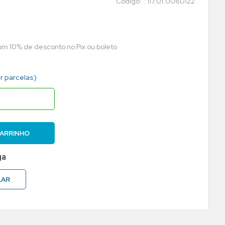
:
117.01.0060122
com 10% de desconto no Pix ou boleto
r parcelas)
CARRINHO