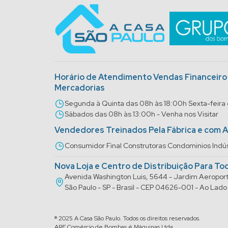
Horário de Atendimento Vendas Financeir
Mercadorias
Segunda à Quinta das 08h às 18:00h Sexta-feira
Sábados das 08h às 13:00h - Venha nos Visitar
Vendedores Treinados Pela Fábrica e com 
Consumidor Final Construtoras Condominios Indús
Nova Loja e Centro de Distribuição Para To
Avenida Washington Luis, 5644 - Jardim Aeropo
São Paulo - SP - Brasil - CEP 04626-001 - Ao La
® 2025 A Casa São Paulo. Todos os direitos reservados.
ARF Comércio de Bombas é Máquinas Ltda.