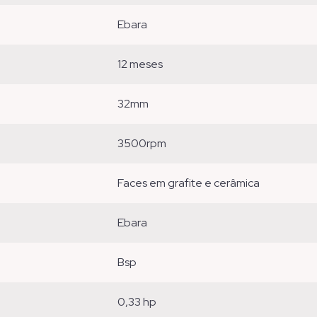
ebara
12 meses
32mm
3500rpm
faces em grafite e cerâmica
ebara
bsp
0,33 hp