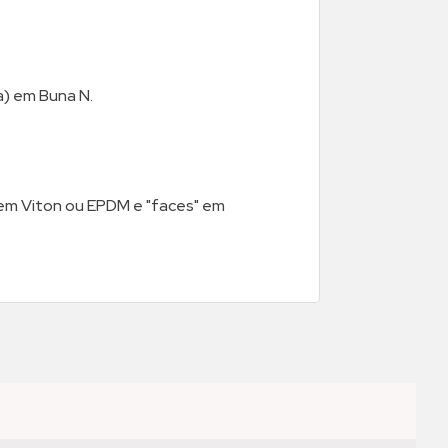
a) em Buna N.
 em Viton ou EPDM e "faces" em