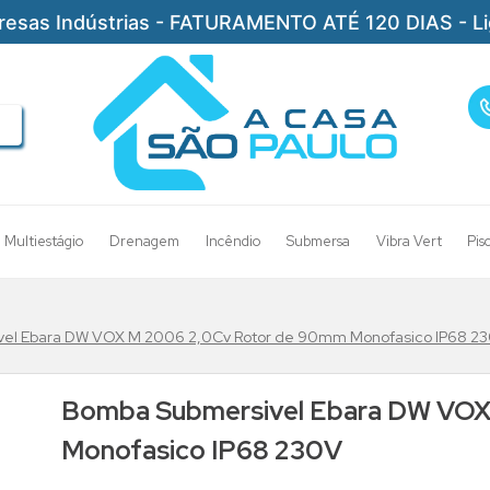
resas Indústrias - FATURAMENTO ATÉ 120 DIAS - L
Multiestágio
Drenagem
Incêndio
Submersa
Vibra Vert
Pis
el Ebara DW VOX M 2006 2,0Cv Rotor de 90mm Monofasico IP68 2
Bomba Submersivel Ebara DW VOX
Monofasico IP68 230V