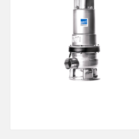
9
º
bomba multiestagio
10
º
texius