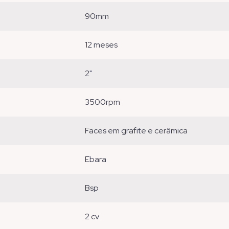
90mm
12 meses
2"
3500rpm
faces em grafite e cerâmica
ebara
bsp
2 cv