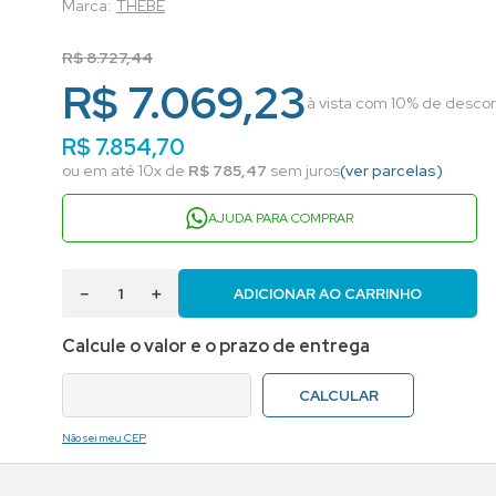
THEBE
R$
8
.
727
,
44
R$ 7.069,23
à vista com 10% de descon
R$
7
.
854
,
70
ou em até
10
x de
R$
785
,
47
sem juros
(ver parcelas)
AJUDA PARA COMPRAR
－
＋
ADICIONAR AO CARRINHO
Não sei meu CEP