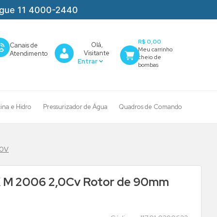
igue 11 4000-2440
R$ 0,00
Olá,
Canais de
Visitante
Atendimento
cina e Hidro
Pressurizador de Água
Quadros de Comando
30V
 M 2006 2,0Cv Rotor de 90mm