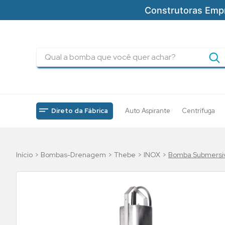
Construtoras Emp
Qual a bomba que você quer achar?
TERMOS MAIS BUSCADOS
1
º
pressurizadores
2
º
drenagem
Direto da Fábrica
Auto Aspirante
Centrífuga
3
º
submersa
4
º
tsbt
Bombas-Drenagem
Thebe
INOX
Bomba Submersiv
5
º
bomba
6
º
incendio
7
º
5cv
8
º
piscinas