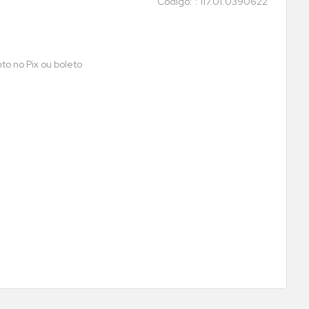
:
117.01.0390622
to no Pix ou boleto