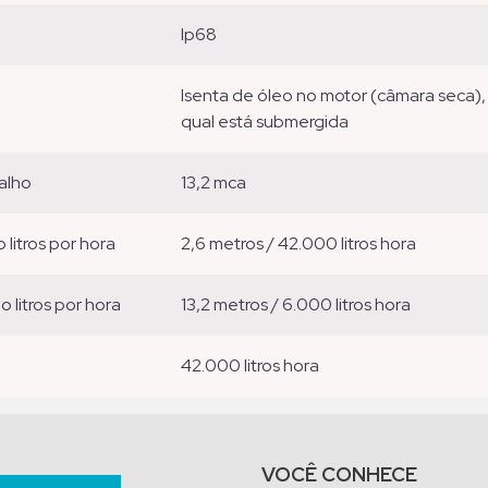
ip68
isenta de óleo no motor (câmara seca), a refrigeração é realizada pela água pela
qual está submergida
alho
13,2 mca
o litros por hora
2,6 metros / 42.000 litros hora
ão litros por hora
13,2 metros / 6.000 litros hora
42.000 litros hora
VOCÊ CONHECE