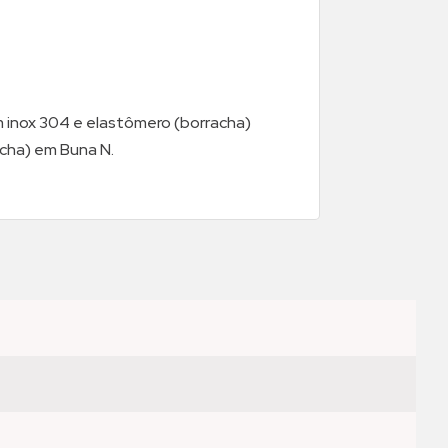
em inox 304 e elastômero (borracha)
acha) em Buna N.