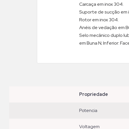
Carcaça em inox 304.
Suporte de sucção em 
Rotor em inox 304.
Anéis de vedação em B
Selo mecânico duplo lub
em Buna N; Inferior: Fa
propriedade
potencia
voltagem