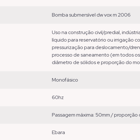
bomba submersível dw vox m 2006
uso na construção civil/predial, indústria, circulação, filtragens, bombeamento do
líquido para reservatório ou irrigação 
pressurização para deslocamento/dr
processo de saneamento (em todos os ca
diâmetro de sólidos e proporção do m
monofásico
60hz
passagem máxima: 50mm / proporção 
ebara