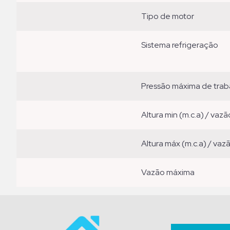
tipo de motor
sistema refrigeração
pressão máxima de trab
altura min (m.c.a) / vazã
altura máx (m.c.a) / vaz
vazão máxima