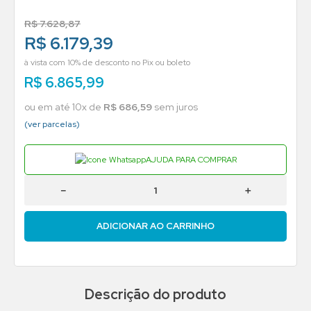
R$
7
.
628
,
87
R$ 6.179,39
à vista com 10% de desconto no Pix ou boleto
R$
6
.
865
,
99
ou em até
10
x de
R$
686
,
59
sem juros
(ver parcelas)
AJUDA PARA COMPRAR
－
＋
ADICIONAR AO CARRINHO
Descrição do produto