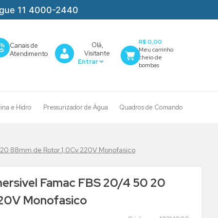
igue 11 4000-2440
R$ 0,00
Olá,
Canais de
Visitante
Atendimento
cina e Hidro
Pressurizador de Água
Quadros de Comando
20 88mm de Rotor 1,0Cv 220V Monofasico
rsivel Famac FBS 20/4 50 20
220V Monofasico