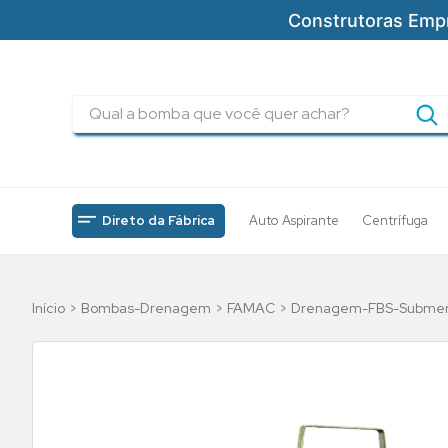
Construtoras Emp
Qual a bomba que você quer achar?
TERMOS MAIS BUSCADOS
1
º
pressurizadores
2
º
drenagem
Direto da Fábrica
Auto Aspirante
Centrífuga
3
º
submersa
4
º
tsbt
Bombas-Drenagem
FAMAC
Drenagem-FBS-Submersi
5
º
incendio
6
º
5cv
7
º
bomba
8
º
piscinas