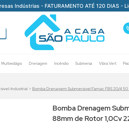
resas Indústrias - FATURAMENTO ATÉ 120 DIAS - L
Multiestágio
Drenagem
Incêndio
Submersa
Vibra Vert
Pis
vel-Industrial
Bomba Drenagem Submersivel Famac FBS 20/4 50 
Bomba Drenagem Subme
88mm de Rotor 1,0Cv 