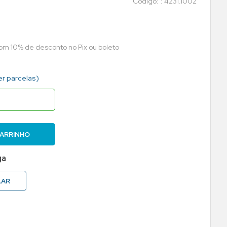
:
4231.1002
com 10% de desconto no Pix ou boleto
er parcelas)
CARRINHO