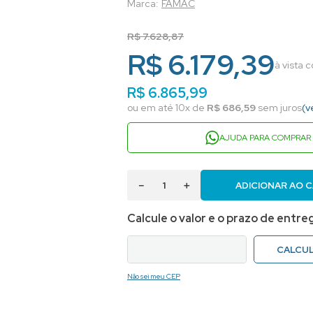
FAMAC
R$
7
.
628
,
87
R$ 6.179,39
à vista 
R$
6
.
865
,
99
ou em até
10
x de
R$
686
,
59
sem juros
(v
AJUDA PARA COMPRAR
－
＋
ADICIONAR AO 
Não sei meu CEP