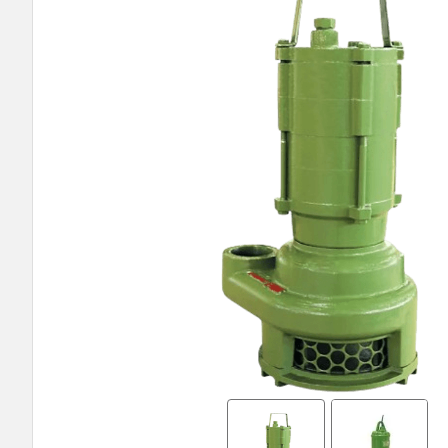
9
º
bomba multiestagio
10
º
texius