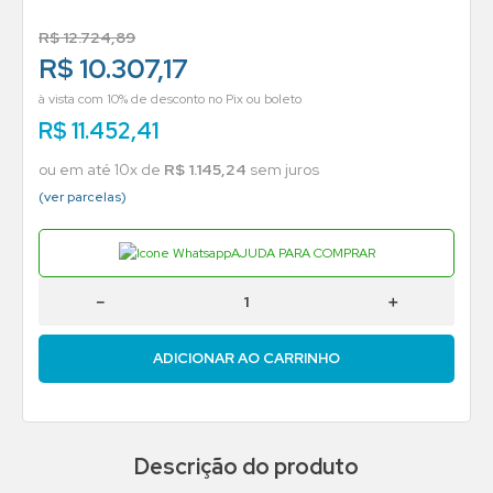
R$
12
.
724
,
89
R$ 10.307,17
à vista com 10% de desconto no Pix ou boleto
R$
11
.
452
,
41
ou em até
10
x de
R$
1
.
145
,
24
sem juros
(ver parcelas)
AJUDA PARA COMPRAR
－
＋
ADICIONAR AO CARRINHO
Descrição do produto