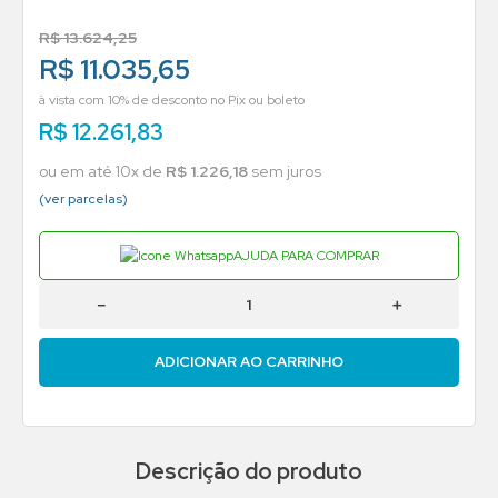
R$
13
.
624
,
25
R$ 11.035,65
à vista com 10% de desconto no Pix ou boleto
R$
12
.
261
,
83
ou em até
10
x de
R$
1
.
226
,
18
sem juros
(ver parcelas)
AJUDA PARA COMPRAR
－
＋
ADICIONAR AO CARRINHO
Descrição do produto