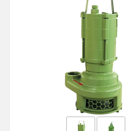
9
º
bomba multiestagio
10
º
texius