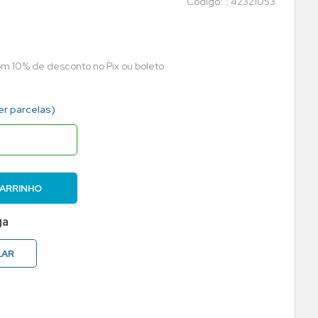
:
42321053
com 10% de desconto no Pix ou boleto
er parcelas)
CARRINHO