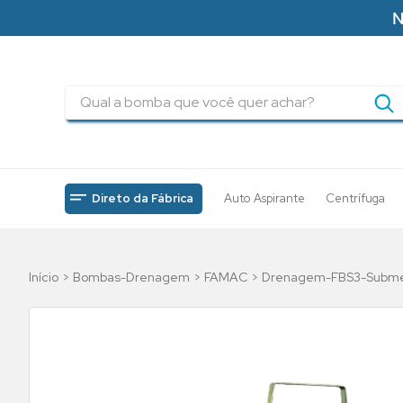
N
Qual a bomba que você quer achar?
TERMOS MAIS BUSCADOS
1
º
pressurizadores
2
º
drenagem
Direto da Fábrica
Auto Aspirante
Centrífuga
3
º
submersa
4
º
tsbt
Bombas-Drenagem
FAMAC
Drenagem-FBS3-Submers
5
º
incendio
6
º
5cv
7
º
bomba
8
º
piscinas