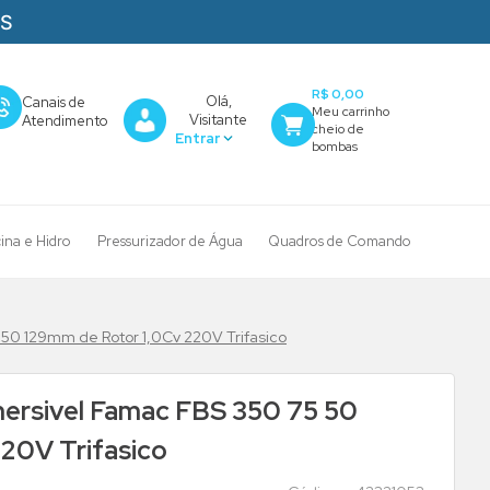
AS
R$ 0,00
Olá,
Canais de
Visitante
Atendimento
cina e Hidro
Pressurizador de Água
Quadros de Comando
0 129mm de Rotor 1,0Cv 220V Trifasico
rsivel Famac FBS 350 75 50
20V Trifasico