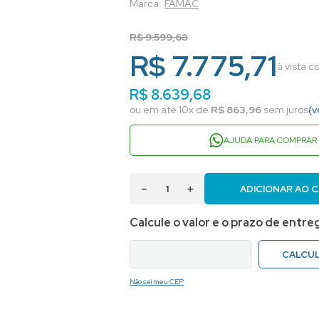
FAMAC
R$
9
.
599
,
63
R$ 7.775,71
à vista 
R$
8
.
639
,
68
ou em até
10
x de
R$
863
,
96
sem juros
(v
AJUDA PARA COMPRAR
－
＋
ADICIONAR AO 
Não sei meu CEP