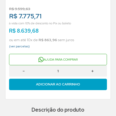
R$
9
.
599
,
63
R$ 7.775,71
à vista com 10% de desconto no Pix ou boleto
R$
8
.
639
,
68
ou em até
10
x de
R$
863
,
96
sem juros
(ver parcelas)
AJUDA PARA COMPRAR
－
＋
ADICIONAR AO CARRINHO
Descrição do produto