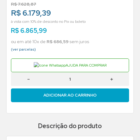
R$
7
.
628
,
87
R$ 6.179,39
à vista com 10% de desconto no Pix ou boleto
R$
6
.
865
,
99
ou em até
10
x de
R$
686
,
59
sem juros
(ver parcelas)
AJUDA PARA COMPRAR
－
＋
ADICIONAR AO CARRINHO
Descrição do produto