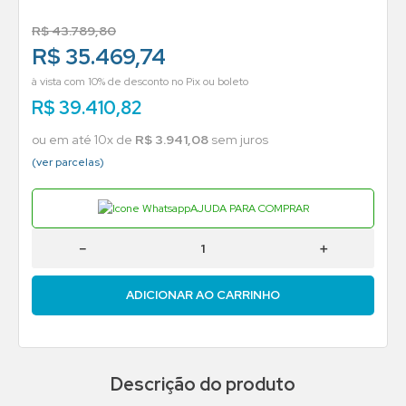
R$
43
.
789
,
80
R$ 35.469,74
à vista com 10% de desconto no Pix ou boleto
R$
39
.
410
,
82
ou em até
10
x de
R$
3
.
941
,
08
sem juros
(ver parcelas)
AJUDA PARA COMPRAR
－
＋
ADICIONAR AO CARRINHO
Descrição do produto