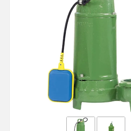
9
º
bomba submersa leão
10
º
bomba multiestagio