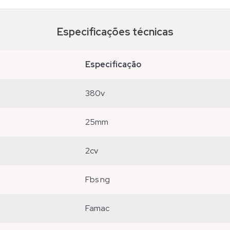
Especificações técnicas
especificação
380v
25mm
2cv
fbs ng
famac