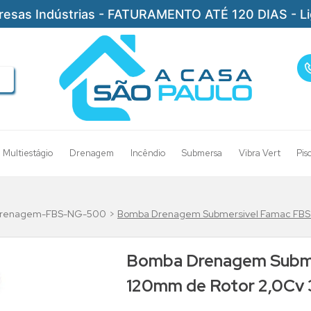
resas Indústrias - FATURAMENTO ATÉ 120 DIAS - L
Multiestágio
Drenagem
Incêndio
Submersa
Vibra Vert
Pis
renagem-FBS-NG-500
Bomba Drenagem Submersivel Famac FBS 
Bomba Drenagem Subme
120mm de Rotor 2,0Cv 