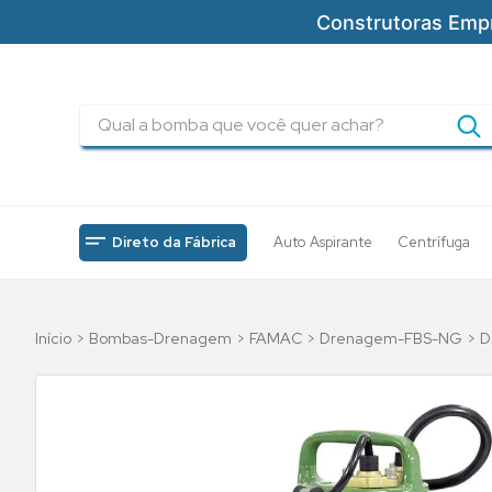
Construtoras Emp
Qual a bomba que você quer achar?
TERMOS MAIS BUSCADOS
1
º
pressurizadores
2
º
drenagem
Direto da Fábrica
Auto Aspirante
Centrífuga
3
º
submersa
4
º
tsbt
Bombas-Drenagem
FAMAC
Drenagem-FBS-NG
D
5
º
bomba
6
º
incendio
7
º
5cv
8
º
piscinas