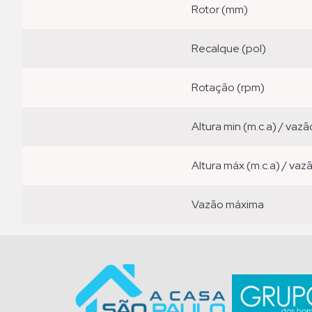
rotor (mm)
recalque (pol)
rotação (rpm)
altura min (m.c.a) / vazã
altura máx (m.c.a) / vaz
vazão máxima