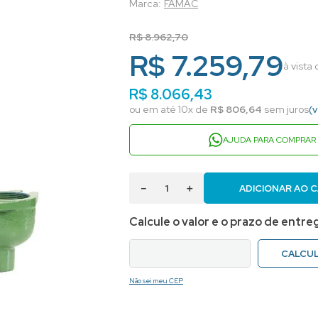
FAMAC
R$
8
.
962
,
70
R$ 7.259,79
à vista
R$
8
.
066
,
43
ou em até
10
x de
R$
806
,
64
sem juros
(
AJUDA PARA COMPRAR
－
＋
ADICIONAR AO 
Não sei meu CEP