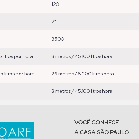
120
2"
3500
o litros por hora
3 metros / 45.100 litros hora
ão litros por hora
26 metros / 8.200 litros hora
3 metros / 45.100 litros hora
VOCÊ CONHECE
A CASA SÃO PAULO