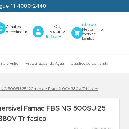
igue 11 4000-2440
R$ 0,00
Olá,
Canais de
Visitante
Atendimento
cina e Hidro
Pressurizador de Água
Quadros de Comando
NG 500SU 25 120mm de Rotor 2,0Cv 380V Trifasico
rsivel Famac FBS NG 500SU 25
380V Trifasico