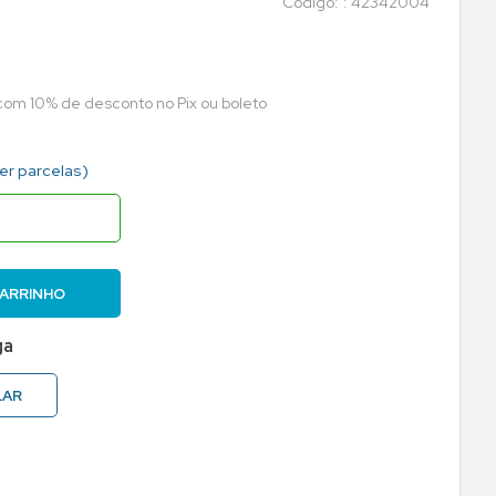
:
42342004
 com 10% de desconto no Pix ou boleto
ver parcelas)
CARRINHO