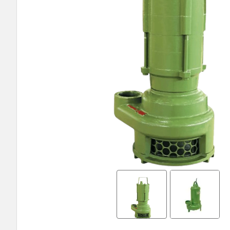
9
º
bomba multiestagio
10
º
texius