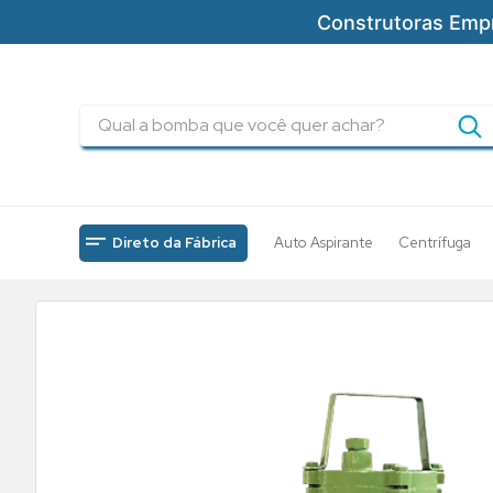
Construtoras Emp
Qual a bomba que você quer achar?
TERMOS MAIS BUSCADOS
1
º
pressurizadores
2
º
drenagem
Direto da Fábrica
Auto Aspirante
Centrífuga
Bombas-Drenagem
FAMAC
Drenagem-FBS-RSA-Su
3
º
submersa
4
º
tsbt
5
º
bomba
6
º
incendio
7
º
5cv
8
º
piscinas