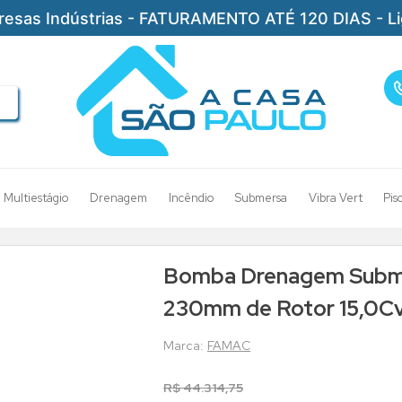
resas Indústrias - FATURAMENTO ATÉ 120 DIAS - L
Multiestágio
Drenagem
Incêndio
Submersa
Vibra Vert
Pis
bmersivel
Bomba Drenagem Submersivel Famac FBS RSA 100 55 23
Bomba Drenagem Subme
230mm de Rotor 15,0Cv
FAMAC
R$
44
.
314
,
75