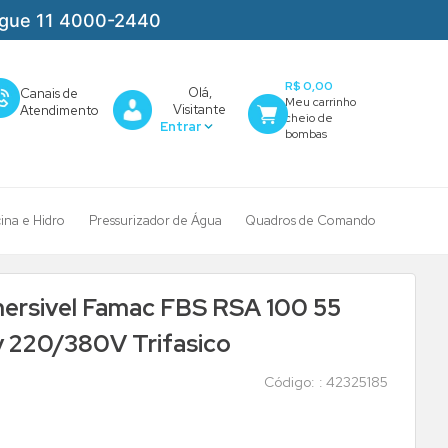
igue 11 4000-2440
R$ 0,00
Olá,
Canais de
Visitante
Atendimento
cina e Hidro
Pressurizador de Água
Quadros de Comando
0mm de Rotor 15,0Cv 220/380V Trifasico
rsivel Famac FBS RSA 100 55
 220/380V Trifasico
:
42325185