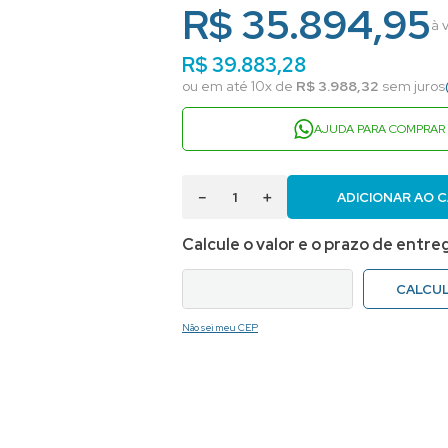
R$ 35.894,95
à 
R$
39
.
883
,
28
ou em até
10
x de
R$
3
.
988
,
32
sem juros
AJUDA PARA COMPRAR
－
＋
ADICIONAR AO 
Não sei meu CEP