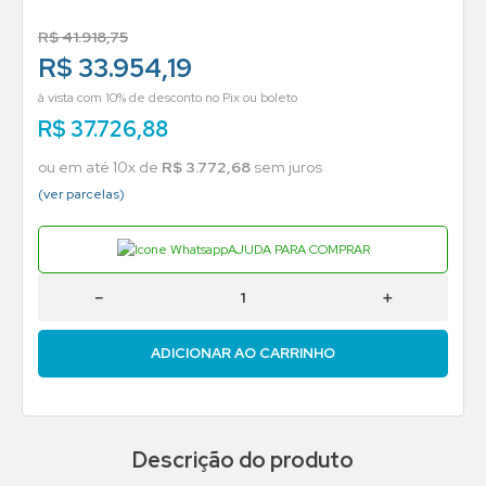
R$
41
.
918
,
75
R$ 33.954,19
à vista com 10% de desconto no Pix ou boleto
R$
37
.
726
,
88
ou em até
10
x de
R$
3
.
772
,
68
sem juros
(ver parcelas)
AJUDA PARA COMPRAR
－
＋
ADICIONAR AO CARRINHO
Descrição do produto