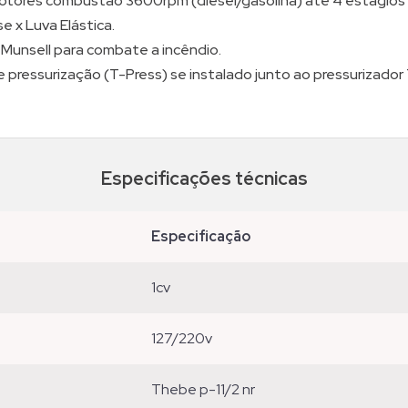
ores combustão 3600rpm (diesel/gasolina) até 4 estágios (
 x Luva Elástica.
 Munsell para combate a incêndio.
e pressurização (T-Press) se instalado junto ao pressurizador
Especificações técnicas
especificação
1cv
127/220v
thebe p-11/2 nr