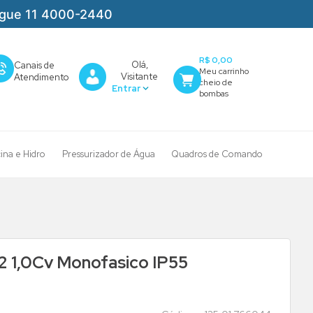
igue 11 4000-2440
R$ 0,00
Olá,
Canais de
Visitante
Atendimento
cina e Hidro
Pressurizador de Água
Quadros de Comando
2 1,0Cv Monofasico IP55