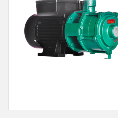
9
º
bomba multiestagio
10
º
texius