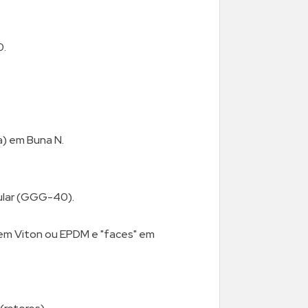
0.
a) em Buna N.
ular (GGG-40).
 em Viton ou EPDM e "faces" em