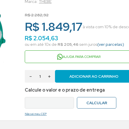
THEBE
R$
2
.
282
,
92
R$ 1.849,17
à vista com 10% de desco
R$
2
.
054
,
63
ou em até
10
x de
R$
205
,
46
sem juros
(ver parcelas)
AJUDA PARA COMPRAR
－
＋
ADICIONAR AO CARRINHO
Não sei meu CEP