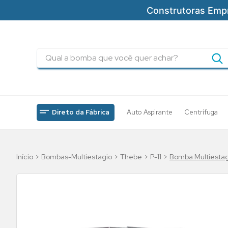
Construtoras Emp
Qual a bomba que você quer achar?
TERMOS MAIS BUSCADOS
1
º
pressurizadores
2
º
drenagem
Direto da Fábrica
Auto Aspirante
Centrífuga
3
º
submersa
4
º
tsbt
Bombas-Multiestagio
Thebe
P-11
Bomba Multiestag
5
º
bomba
6
º
incendio
7
º
5cv
8
º
piscinas