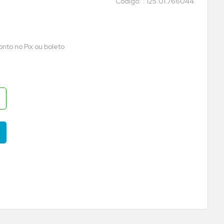
:
125.01.766044
nto no Pix ou boleto