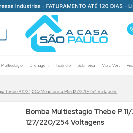
resas Indústrias - FATURAMENTO ATÉ 120 DIAS - L
Multiestágio
Drenagem
Incêndio
Submersa
Vibra Vert
Pis
io Thebe P 11/2 1,0Cv Monofasico IP55 127/220/254 Voltagens
Bomba Multiestagio Thebe P 11/
127/220/254 Voltagens