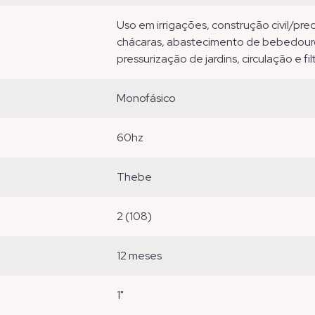
uso em irrigações, construção civil/predial, transferência de água para reservatórios,
chácaras, abastecimento de bebedouros 
pressurização de jardins, circulação e fi
monofásico
60hz
thebe
2 (108)
12 meses
1"