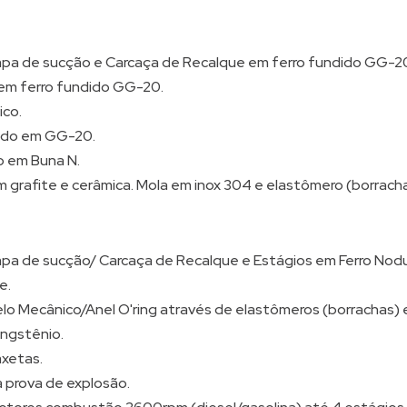
pa de sucção e Carcaça de Recalque em ferro fundido GG-2
em ferro fundido GG-20.
ico.
dido em GG-20.
o em Buna N.
 grafite e cerâmica. Mola em inox 304 e elastômero (borrach
pa de sucção/ Carcaça de Recalque e Estágios em Ferro Nod
e.
lo Mecânico/Anel O'ring através de elastômeros (borrachas)
ungstênio.
xetas.
prova de explosão.