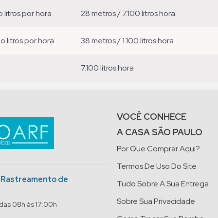
o litros por hora
28 metros / 7.100 litros hora
ão litros por hora
38 metros / 1.100 litros hora
7.100 litros hora
VOCÊ CONHECE
A CASA SÃO PAULO
Por Que Comprar Aqui?
Termos De Uso Do Site
o Rastreamento de
Tudo Sobre A Sua Entrega
Sobre Sua Privacidade
 das 08h às 17:00h