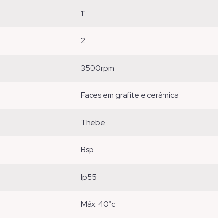
1"
2
3500rpm
faces em grafite e cerâmica
thebe
bsp
ip55
máx. 40°c