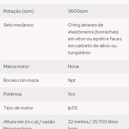
rotação (rpm)
3600rpm
selo mecânico
o'ring através de
elastômeros (borrachas)
em viton ou epdm e faces
em carbeto de silício ou
tungstênio
marca motor
nova
bocais com rosca
npt
potência
5cv
tipo de motor
ip55
altura min (m.c.a) / vazão
22 metros / 35.700 litros
litros por hora
hora