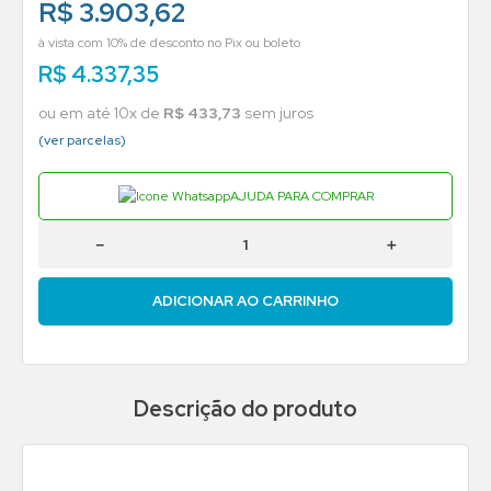
R$ 3.903,62
à vista com 10% de desconto no Pix ou boleto
R$
4
.
337
,
35
ou em até
10
x de
R$
433
,
73
sem juros
(ver parcelas)
AJUDA PARA COMPRAR
－
＋
ADICIONAR AO CARRINHO
Descrição do produto