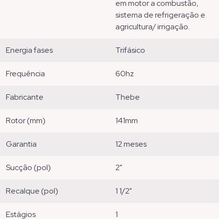
em motor a combustão,
sistema de refrigeração e
agricultura/ irrigação.
energia fases
trifásico
frequência
60hz
fabricante
thebe
rotor (mm)
141mm
garantia
12 meses
sucção (pol)
2"
recalque (pol)
1 1/2"
estágios
1