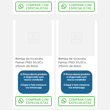
COMPRAR COM
COMPRAR COM
ESPECIALISTAS
ESPECIALISTAS
Bomba de Incendio
Bomba de Incendio
Famac FNI3 30,0Cv
Famac FNI3 30,0Cv
215mm de Rotor
215mm de Rotor
380/660V Trifasico Saída
220/380/440V Trifasico
Roscada
Saída Roscada
O Preço deste produto
O Preço deste produto
é negociado com
é negociado com
nosso vendedor
nosso vendedor
Clique e fale conosco
Clique e fale conosco
via whatsapp
via whatsapp
COMPRAR COM
COMPRAR COM
ESPECIALISTAS
ESPECIALISTAS