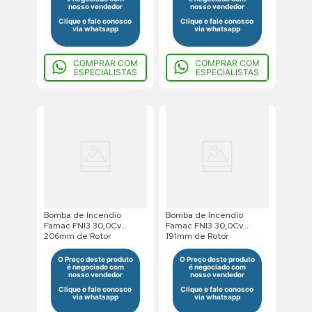
nosso vendedor
nosso vendedor
Clique e fale conosco
Clique e fale conosco
via whatsapp
via whatsapp
COMPRAR COM
COMPRAR COM
ESPECIALISTAS
ESPECIALISTAS
Bomba de Incendio
Bomba de Incendio
Famac FNI3 30,0Cv
Famac FNI3 30,0Cv
206mm de Rotor
191mm de Rotor
220/380/440V Trifasico
380/660V Trifasico Saida
Saida Flangeada
Flangeada
O Preço deste produto
O Preço deste produto
é negociado com
é negociado com
nosso vendedor
nosso vendedor
Clique e fale conosco
Clique e fale conosco
via whatsapp
via whatsapp