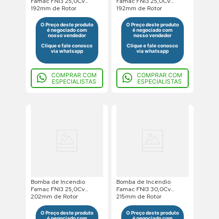
Famac FNI3 25,0Cv
Famac FNI3 25,0Cv
192mm de Rotor
192mm de Rotor
380/660V Trifasico Saída
220/380/440V Trifasico
Roscada
Saída Roscada
O Preço deste produto
O Preço deste produto
é negociado com
é negociado com
nosso vendedor
nosso vendedor
Clique e fale conosco
Clique e fale conosco
via whatsapp
via whatsapp
COMPRAR COM
COMPRAR COM
ESPECIALISTAS
ESPECIALISTAS
Bomba de Incendio
Bomba de Incendio
Famac FNI3 25,0Cv
Famac FNI3 30,0Cv
202mm de Rotor
215mm de Rotor
380/660V Trifasico Saída
220/380/440V Trifasico
Roscada
Saida Flangeada
O Preço deste produto
O Preço deste produto
é negociado com
é negociado com