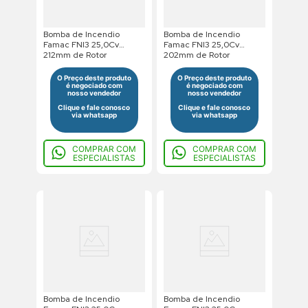
Bomba de Incendio
Bomba de Incendio
Famac FNI3 25,0Cv
Famac FNI3 25,0Cv
212mm de Rotor
202mm de Rotor
220/380/440V Trifasico
220/380/440V Trifasico
Saída Roscada
Saída Roscada
O Preço deste produto
O Preço deste produto
é negociado com
é negociado com
nosso vendedor
nosso vendedor
Clique e fale conosco
Clique e fale conosco
via whatsapp
via whatsapp
COMPRAR COM
COMPRAR COM
ESPECIALISTAS
ESPECIALISTAS
Bomba de Incendio
Bomba de Incendio