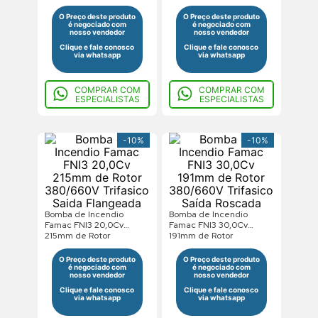
380/660V Trifasico Saída
380/660V Trifasico Saida
Roscada
Flangeada
O Preço deste produto
O Preço deste produto
é negociado com
é negociado com
nosso vendedor
nosso vendedor
Clique e fale conosco
Clique e fale conosco
via whatsapp
via whatsapp
COMPRAR COM
COMPRAR COM
ESPECIALISTAS
ESPECIALISTAS
-
10%
-
10%
Bomba de Incendio
Bomba de Incendio
Famac FNI3 20,0Cv
Famac FNI3 30,0Cv
215mm de Rotor
191mm de Rotor
380/660V Trifasico Saida
380/660V Trifasico Saída
Flangeada
Roscada
O Preço deste produto
O Preço deste produto
é negociado com
é negociado com
nosso vendedor
nosso vendedor
Clique e fale conosco
Clique e fale conosco
via whatsapp
via whatsapp