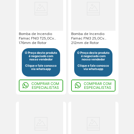
Bomba de Incendio
Bomba de Incendio
Famac FNI3 T25,0Cv
Famac FNI3 25,0Cv
176mm de Rotor
212mm de Rotor
220/380/440V Trifasico
380/660V Trifasico Saída
Saída Roscada
Roscada
O Preço deste produto
O Preço deste produto
é negociado com
é negociado com
nosso vendedor
nosso vendedor
Clique e fale conosco
Clique e fale conosco
via whatsapp
via whatsapp
COMPRAR COM
COMPRAR COM
ESPECIALISTAS
ESPECIALISTAS