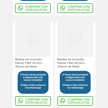
COMPRAR COM
COMPRAR COM
ESPECIALISTAS
ESPECIALISTAS
Bomba de Incendio
Bomba de Incendio
Famac FNI3 30,0Cv
Famac FNI3 40,0Cv
191mm de Rotor
215mm de Rotor
220/380/440V Trifasico
220/380/440V Trifasico
Saida Flangeada
Saida Flangeada
O Preço deste produto
O Preço deste produto
é negociado com
é negociado com
nosso vendedor
nosso vendedor
Clique e fale conosco
Clique e fale conosco
via whatsapp
via whatsapp
COMPRAR COM
COMPRAR COM
ESPECIALISTAS
ESPECIALISTAS