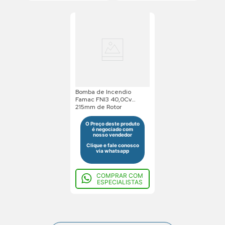
Bomba de Incendio
Famac FNI3 40,0Cv
215mm de Rotor
380/660V Trifasico Saída
Roscada
O Preço deste produto
é negociado com
nosso vendedor
Clique e fale conosco
via whatsapp
COMPRAR COM
ESPECIALISTAS