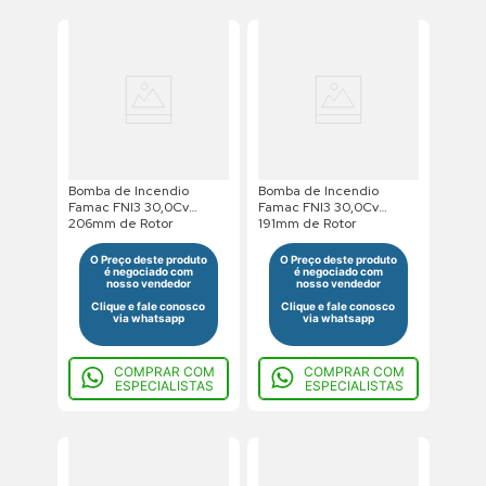
Bomba de Incendio
Bomba de Incendio
Famac FNI3 30,0Cv
Famac FNI3 30,0Cv
206mm de Rotor
191mm de Rotor
220/380/440V Trifasico
220/380/440V Trifasico
Saída Roscada
Saída Roscada
O Preço deste produto
O Preço deste produto
é negociado com
é negociado com
nosso vendedor
nosso vendedor
Clique e fale conosco
Clique e fale conosco
via whatsapp
via whatsapp
COMPRAR COM
COMPRAR COM
ESPECIALISTAS
ESPECIALISTAS