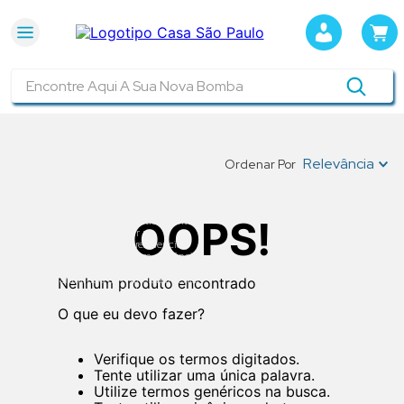
Encontre Aqui A Sua Nova Bomba
Relevância
Ordenar Por
As bombas autoaspirantes são projetadas
OOPS!
para iniciar a sucção automaticamente,
mesmo com presença de ar na
tubulação. Ideais para uso residencial,
agrícola e industrial, oferecem eficiência
e confiabilidade na transferência de
líquidos, garantindo um funcionamento
Nenhum produto encontrado
contínuo sem a necessidade de
escorvamento manual.
O que eu devo fazer?
Verifique os termos digitados.
Tente utilizar uma única palavra.
Utilize termos genéricos na busca.