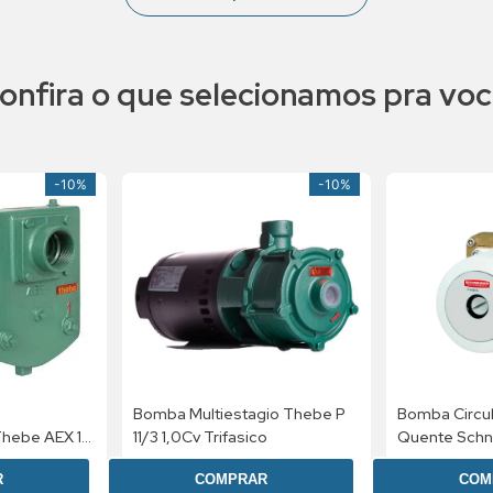
onfira o que selecionamos pra voc
-
10%
-
10%
Bomba Multiestagio Thebe P
Bomba Circu
hebe AEX 1
11/3 1,0Cv Trifasico
Quente Schne
 IP23
1/2 Cv 220V
R$
3
.
336
,
61
R$
1
.
548
,
75
R
COMPRAR
COM
agens
a no PIX
R$ 2.702,66
à vista no PIX
R$ 1.254,4