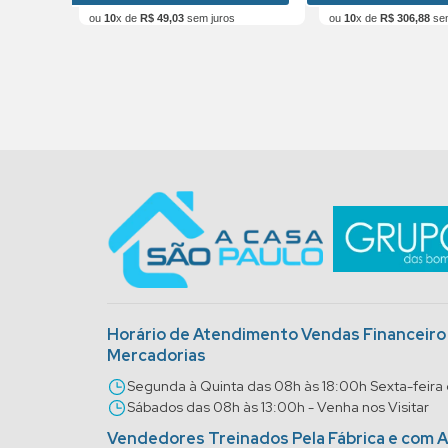
ou
10
x de
R$
49
,
03
sem juros
ou
10
x de
R$
306
,
88
sem
Horário de Atendimento Vendas Financeir
Mercadorias
Segunda à Quinta das 08h às 18:00h Sexta-feira
Sábados das 08h às 13:00h - Venha nos Visitar
Vendedores Treinados Pela Fábrica e com 