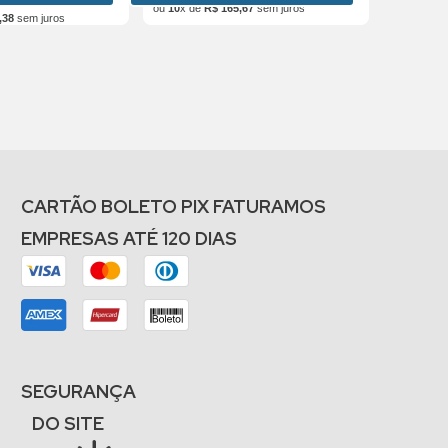
ou
10
x de
R$
165
,
67
sem juros
,
38
sem juros
CARTÃO BOLETO PIX FATURAMOS
EMPRESAS ATÉ 120 DIAS
SEGURANÇA
DO SITE