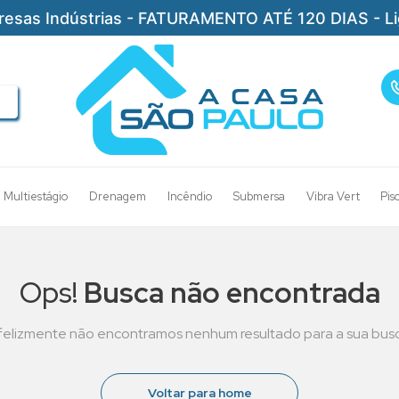
resas Indústrias - FATURAMENTO ATÉ 120 DIAS - L
Multiestágio
Drenagem
Incêndio
Submersa
Vibra Vert
Pis
Ops!
Busca não encontrada
nfelizmente não encontramos nenhum resultado para a sua busc