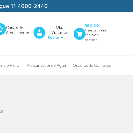
igue 11 4000-2440
R$ 0,00
Olá,
Canais de
Visitante
Atendimento
cina e Hidro
Pressurizador de Água
Quadros de Comando
a.