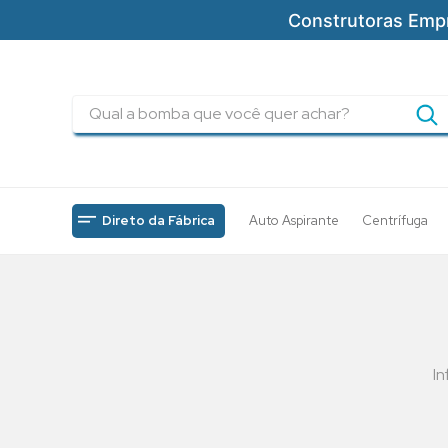
Construtoras Emp
Qual a bomba que você quer achar?
TERMOS MAIS BUSCADOS
1
º
pressurizadores
2
º
drenagem
Direto da Fábrica
Auto Aspirante
Centrífuga
3
º
submersa
4
º
tsbt
5
º
bomba
6
º
incendio
I
7
º
5cv
8
º
piscinas