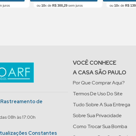
 juros
ou
10
x de
R$
300
,
29
sem juros
ou
10
x de
R$
139
VOCÊ CONHECE
A CASA SÃO PAULO
Por Que Comprar Aqui?
Termos De Uso Do Site
o Rastreamento de
Tudo Sobre A Sua Entrega
Sobre Sua Privacidade
 das 08h às 17:00h
Como Trocar Sua Bomba
Atualizações Constantes