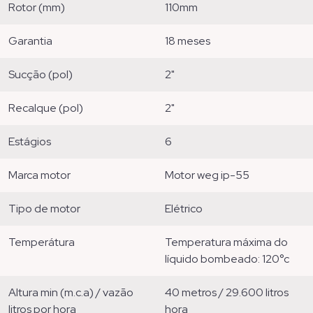
rotor (mm)
110mm
garantia
18 meses
sucção (pol)
2"
recalque (pol)
2"
estágios
6
marca motor
motor weg ip-55
tipo de motor
elétrico
temperátura
temperatura máxima do
líquido bombeado: 120°c
altura min (m.c.a) / vazão
40 metros / 29.600 litros
litros por hora
hora