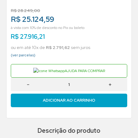
R$
28
.
249
,
00
R$ 25.124,59
à vista com 10% de desconto no Pix ou boleto
R$
27
.
916
,
21
ou em até
10
x de
R$
2
.
791
,
62
sem juros
(ver parcelas)
AJUDA PARA COMPRAR
－
＋
ADICIONAR AO CARRINHO
Descrição do produto