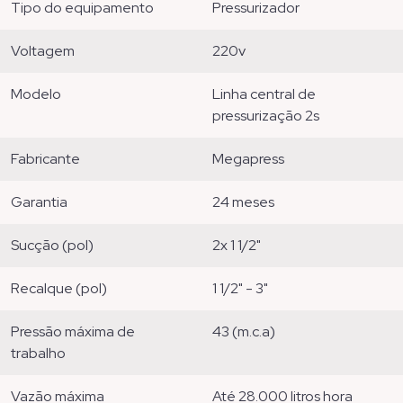
tipo do equipamento
pressurizador
voltagem
220v
modelo
linha central de
pressurização 2s
fabricante
megapress
garantia
24 meses
sucção (pol)
2x 1 1/2"
recalque (pol)
1 1/2" - 3"
pressão máxima de
43 (m.c.a)
trabalho
vazão máxima
até 28.000 litros hora