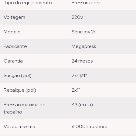
tipo do equipamento
pressurizador
voltagem
220v
modelo
série joy 2r
fabricante
megapress
garantia
24 meses
sucção (pol)
2x1 1/4"
recalque (pol)
2x1"
pressão máxima de
43 (m.c.a)
trabalho
vazão máxima
8.000 litros hora