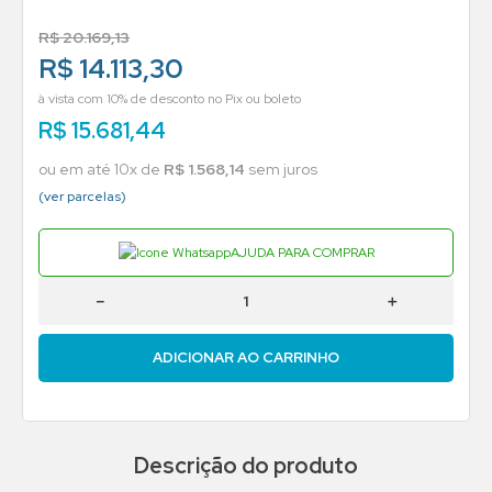
R$
20
.
169
,
13
R$ 14.113,30
à vista com 10% de desconto no Pix ou boleto
R$
15
.
681
,
44
ou em até
10
x de
R$
1
.
568
,
14
sem juros
(ver parcelas)
AJUDA PARA COMPRAR
－
＋
ADICIONAR AO CARRINHO
Descrição do produto