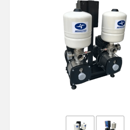
9
º
bomba multiestagio
10
º
texius