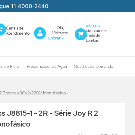
igue 11 4000-2440
R$ 0,00
Olá,
Canais de
Visitante
Atendimento
cina e Hidro
Pressurizador de Água
Quadros de Comando
R 2 Bombas 3Cv 1x220V Monofásico
 J8815-1 - 2R - Série Joy R 2
nofásico