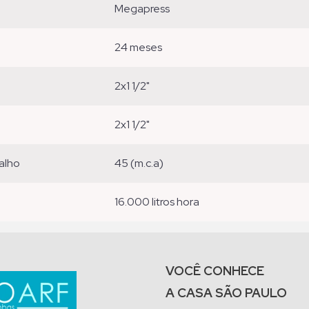
megapress
24 meses
2x1 1/2"
2x1 1/2"
alho
45 (m.c.a)
16.000 litros hora
VOCÊ CONHECE
A CASA SÃO PAULO