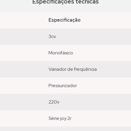
Especificações técnicas
especificação
3cv
monofásico
variador de freqüência
pressurizador
220v
série joy 2r