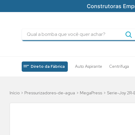
Construtoras Emp
Qual a bomba que você quer achar?
TERMOS MAIS BUSCADOS
1
º
pressurizadores
2
º
drenagem
Direto da Fábrica
Auto Aspirante
Centrífuga
3
º
submersa
4
º
tsbt
Pressurizadores-de-agua
MegaPress
Serie-Joy 2R
5
º
bomba
6
º
incendio
7
º
5cv
8
º
piscinas