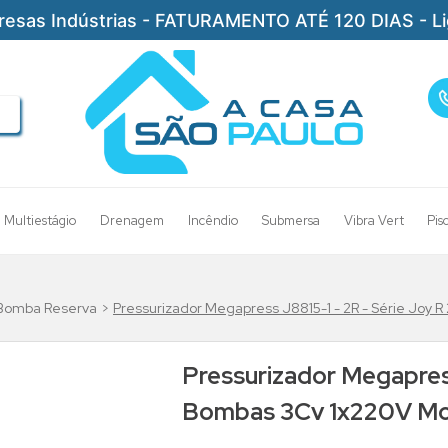
resas Indústrias - FATURAMENTO ATÉ 120 DIAS - L
Multiestágio
Drenagem
Incêndio
Submersa
Vibra Vert
Pis
-Bomba Reserva
Pressurizador Megapress J8815-1 - 2R - Série Joy 
Pressurizador Megapress
Bombas 3Cv 1x220V Mo