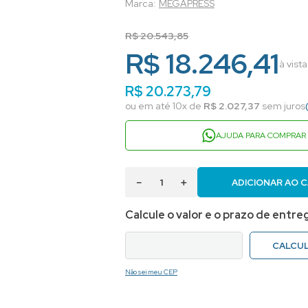
MEGAPRESS
R$
20
.
543
,
85
R$ 18.246,41
à vist
R$
20
.
273
,
79
ou em até
10
x de
R$
2
.
027
,
37
sem juros
AJUDA PARA COMPRAR
－
＋
ADICIONAR AO 
Não sei meu CEP