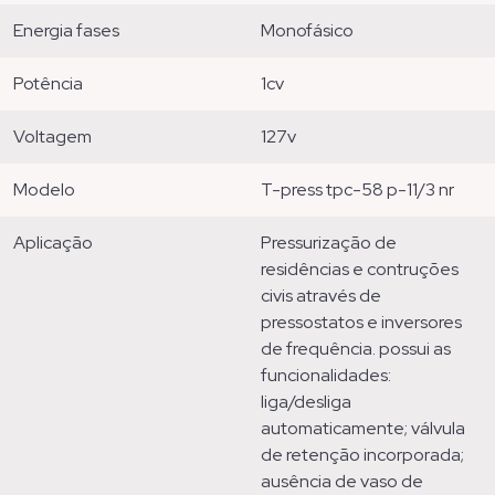
energia fases
monofásico
potência
1cv
voltagem
127v
modelo
t-press tpc-58 p-11/3 nr
aplicação
pressurização de
residências e contruções
civis através de
pressostatos e inversores
de frequência. possui as
funcionalidades:
liga/desliga
automaticamente; válvula
de retenção incorporada;
ausência de vaso de