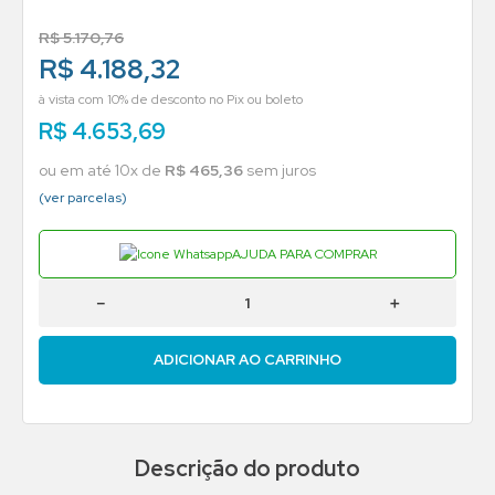
R$
5
.
170
,
76
R$ 4.188,32
à vista com 10% de desconto no Pix ou boleto
R$
4
.
653
,
69
ou em até
10
x de
R$
465
,
36
sem juros
(ver parcelas)
AJUDA PARA COMPRAR
－
＋
ADICIONAR AO CARRINHO
Descrição do produto