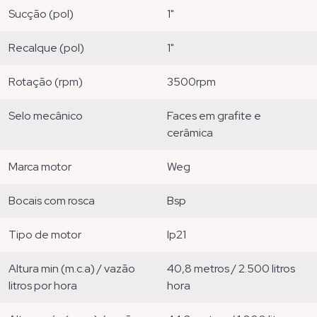
sucção (pol)
1"
recalque (pol)
1"
rotação (rpm)
3500rpm
selo mecânico
faces em grafite e
cerâmica
marca motor
weg
bocais com rosca
bsp
tipo de motor
ip21
altura min (m.c.a) / vazão
40,8 metros / 2.500 litros
litros por hora
hora