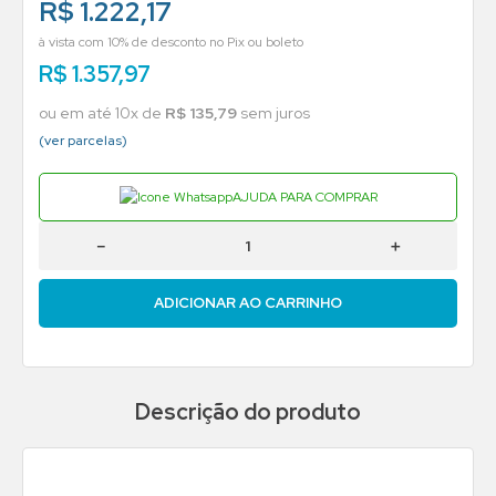
R$ 1.222,17
à vista com 10% de desconto no Pix ou boleto
R$
1
.
357
,
97
ou em até
10
x de
R$
135
,
79
sem juros
(ver parcelas)
AJUDA PARA COMPRAR
－
＋
ADICIONAR AO CARRINHO
Descrição do produto