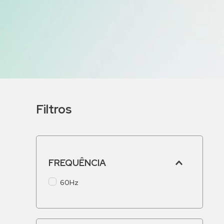
9
º
bomba multiestagio
10
º
texius
Filtros
FREQUÊNCIA
60Hz