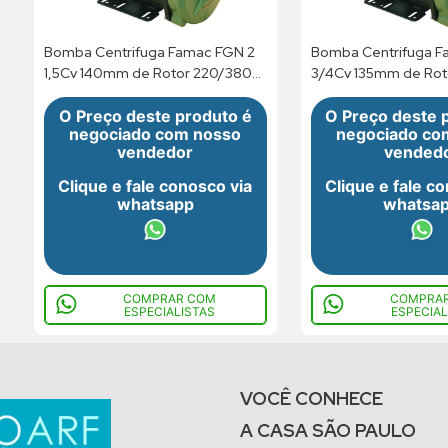
Bomba Centrifuga Famac FGN 2
Bomba Centrifuga F
1,5Cv 140mm de Rotor 220/380V
3/4Cv 135mm de Rot
Trifásico
254V Monofasico
O Preço deste produto é
O Preço deste 
negociado com nosso
negociado co
vendedor
vended
Clique e fale conosco via
Clique e fale c
whatsapp
whatsa
COMPRAR COM
COMPRA
ESPECIALISTAS
ESPECIAL
VOCÊ CONHECE
A CASA SÃO PAULO