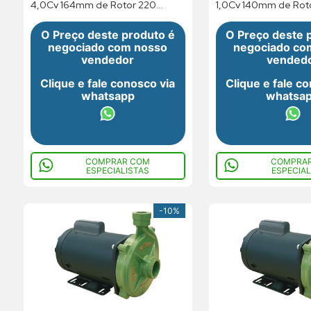
4,0Cv 164mm de Rotor 220
1,0Cv 140mm de Rot
254/440 508V Monofasico
Trifásico
O Preço deste produto é
O Preço deste 
negociado com nosso
negociado co
vendedor
vended
Clique e fale conosco via
Clique e fale c
whatsapp
whatsa
COMPRAR COM
COMPRA
ESPECIALISTAS
ESPECIAL
-
10%