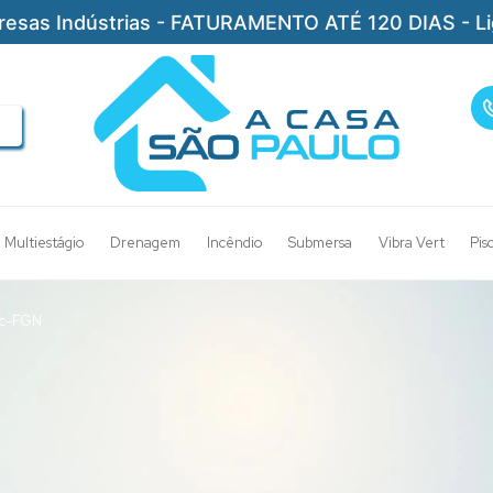
resas Indústrias - FATURAMENTO ATÉ 120 DIAS - L
Multiestágio
Drenagem
Incêndio
Submersa
Vibra Vert
Pis
ac-FGN