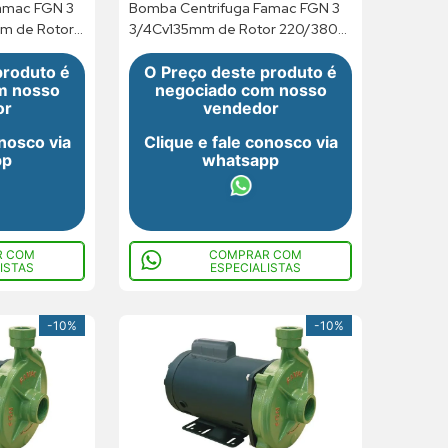
amac FGN 3
Bomba Centrifuga Famac FGN 3
mm de Rotor
3/4Cv135mm de Rotor 220/380V
V 2P R IP21
Trifásico
produto é
O Preço deste produto é
m nosso
negociado com nosso
or
vendedor
onosco via
Clique e fale conosco via
pp
whatsapp
R COM
COMPRAR COM
ISTAS
ESPECIALISTAS
-
10%
-
10%