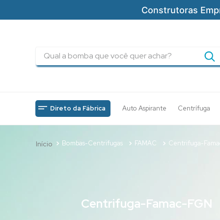
Construtoras Emp
Qual a bomba que você quer achar?
TERMOS MAIS BUSCADOS
1
º
pressurizadores
2
º
drenagem
Direto da Fábrica
Auto Aspirante
Centrífuga
3
º
submersa
4
º
tsbt
Bombas-Centrifugas
FAMAC
Centrifuga-Fam
5
º
bomba
6
º
incendio
7
º
5cv
Centrifuga-Famac-FGN
8
º
piscinas