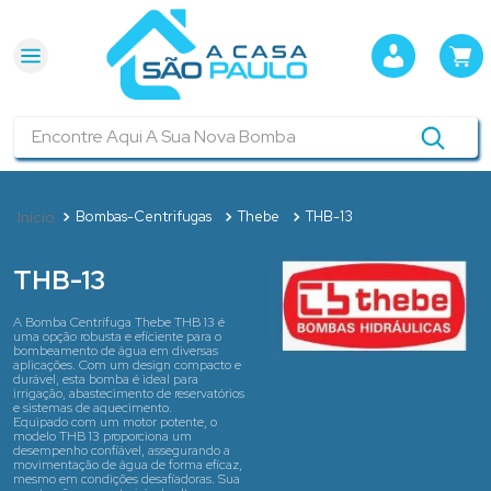
Encontre Aqui A Sua Nova Bomba
Bombas-Centrifugas
Thebe
THB-13
THB-13
A Bomba Centrífuga Thebe THB 13 é
uma opção robusta e eficiente para o
bombeamento de água em diversas
aplicações. Com um design compacto e
durável, esta bomba é ideal para
irrigação, abastecimento de reservatórios
e sistemas de aquecimento.
Equipado com um motor potente, o
modelo THB 13 proporciona um
desempenho confiável, assegurando a
movimentação de água de forma eficaz,
mesmo em condições desafiadoras. Sua