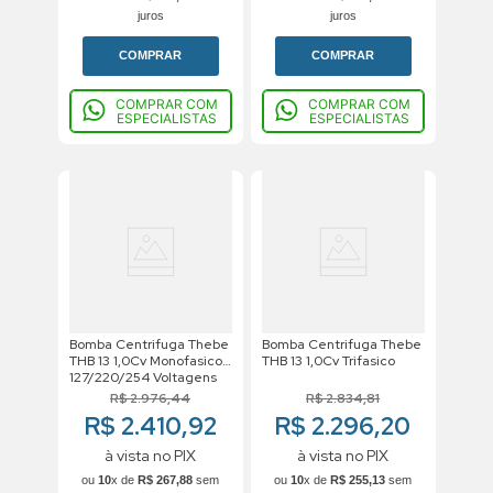
juros
juros
COMPRAR
COMPRAR
COMPRAR COM
COMPRAR COM
ESPECIALISTAS
ESPECIALISTAS
Bomba Centrifuga Thebe
Bomba Centrifuga Thebe
THB 13 1,0Cv Monofasico
THB 13 1,0Cv Trifasico
127/220/254 Voltagens
R$
2
.
976
,
44
R$
2
.
834
,
81
R$ 2.410,92
R$ 2.296,20
à vista no PIX
à vista no PIX
ou
10
x de
R$
267
,
88
sem
ou
10
x de
R$
255
,
13
sem