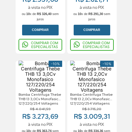
à vista no PIX
à vista no PIX
ou
10
x de
R$
326
,
40
sem
ou
10
x de
R$
291
,
30
sem
juros
juros
COMPRAR
COMPRAR
COMPRAR COM
COMPRAR COM
ESPECIALISTAS
ESPECIALISTAS
-
10%
-
10%
Bomba Centrifuga Thebe
Bomba Centrifuga Thebe
THB 13 3,0Cv Monofasico
THB 13 2,0Cv Monofasico
127/220/254 Voltagens
127/220/254 Voltagens
R$
4
.
041
,
59
R$
3
.
715
,
20
R$ 3.273,69
R$ 3.009,31
à vista no PIX
à vista no PIX
ou
10
x de
R$
363
,
74
sem
ou
10
x de
R$
334
,
36
sem