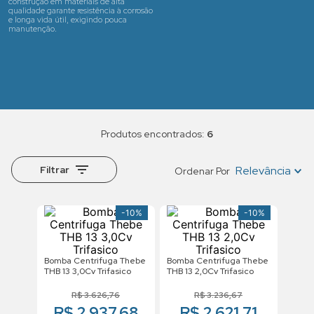
construção em materiais de alta
qualidade garante resistência à corrosão
e longa vida útil, exigindo pouca
manutenção.
6
Filtrar
Relevância
Ordenar Por
-
10%
-
10%
Bomba Centrifuga Thebe
Bomba Centrifuga Thebe
THB 13 3,0Cv Trifasico
THB 13 2,0Cv Trifasico
R$
3
.
626
,
76
R$
3
.
236
,
67
R$ 2.937,68
R$ 2.621,71