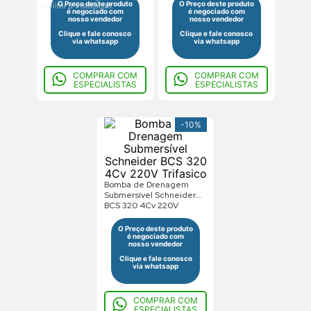
O Preço deste produto
O Preço deste produto
além de facilitar a instalação.
é negociado com
é negociado com
nosso vendedor
nosso vendedor
Clique e fale conosco
Clique e fale conosco
via whatsapp
via whatsapp
COMPRAR COM
COMPRAR COM
ESPECIALISTAS
ESPECIALISTAS
-
10%
Bomba de Drenagem
Submersível Schneider
BCS 320 4Cv 220V
Trifasico
O Preço deste produto
é negociado com
nosso vendedor
Clique e fale conosco
via whatsapp
COMPRAR COM
ESPECIALISTAS