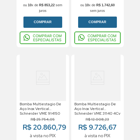
ou
10
x de
R$
853
,
22
sem
ou
10
x de
R$
1
.
742
,
60
juros
sem juros
COMPRAR
COMPRAR
COMPRAR COM
COMPRAR COM
ESPECIALISTAS
ESPECIALISTAS
Bomba Multiestagio De
Bomba Multiestagio De
Aço Inox Vertical
Aço Inox Vertical
Schneider VME 914150
Schneider VME 31140 4Cv
15Cv 220/380v Trifasico
220/380v Trifasico
R$
25
.
754
,
05
R$
12
.
008
,
23
R$ 20.860,79
R$ 9.726,67
à vista no PIX
à vista no PIX