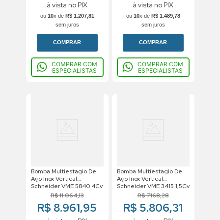
à vista no PIX
à vista no PIX
ou
10
x de
R$
1
.
207
,
81
ou
10
x de
R$
1
.
489
,
78
sem juros
sem juros
COMPRAR
COMPRAR
COMPRAR COM
COMPRAR COM
ESPECIALISTAS
ESPECIALISTAS
Bomba Multiestagio De
Bomba Multiestagio De
Aço Inox Vertical
Aço Inox Vertical
Schneider VME 5840 4Cv
Schneider VME 3415 1,5Cv
220/380v Trifasico
220/380v Trifasico
R$
11
.
064
,
13
R$
7
.
168
,
28
R$ 8.961,95
R$ 5.806,31