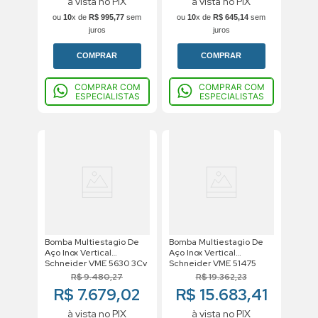
à vista no PIX
à vista no PIX
ou
10
x de
R$
995
,
77
sem
ou
10
x de
R$
645
,
14
sem
juros
juros
COMPRAR
COMPRAR
COMPRAR COM
COMPRAR COM
ESPECIALISTAS
ESPECIALISTAS
Bomba Multiestagio De
Bomba Multiestagio De
Aço Inox Vertical
Aço Inox Vertical
Schneider VME 5630 3Cv
Schneider VME 51475
220/380v Trifasico
10Cv 220/380v Trifasico
R$
9
.
480
,
27
R$
19
.
362
,
23
R$ 7.679,02
R$ 15.683,41
à vista no PIX
à vista no PIX