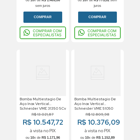
sem juros
juros
COMPRAR
COMPRAR
COMPRAR COM
COMPRAR COM
ESPECIALISTAS
ESPECIALISTAS
Bomba Multiestagio De
Bomba Multiestagio De
Aço Inox Vertical
Aço Inox Vertical
Schneider VME 31350 5Cv
Schneider VME 51050
220/380v Trifasico
5Cv 220/380v Trifasico
R$
13
.
021
,
87
R$
12
.
809
,
98
R$ 10.547,72
R$ 10.376,09
à vista no PIX
à vista no PIX
ou
10
x de
R$
1
.
171
,
96
ou
10
x de
R$
1
.
152
,
89