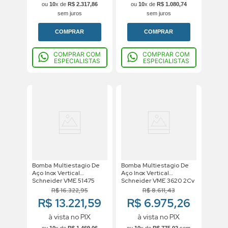
ou
10
x de
R$
2
.
317
,
86
ou
10
x de
R$
1
.
080
,
74
sem juros
sem juros
COMPRAR
COMPRAR
COMPRAR COM
COMPRAR COM
ESPECIALISTAS
ESPECIALISTAS
Bomba Multiestagio De
Bomba Multiestagio De
Aço Inox Vertical
Aço Inox Vertical
Schneider VME 51475
Schneider VME 3620 2Cv
7,5Cv 220/380v Trifasico
220/380v Trifasico
R$
16
.
322
,
95
R$
8
.
611
,
43
R$ 13.221,59
R$ 6.975,26
à vista no PIX
à vista no PIX
ou
10
x de
R$
1
.
469
,
06
ou
10
x de
R$
775
,
02
sem