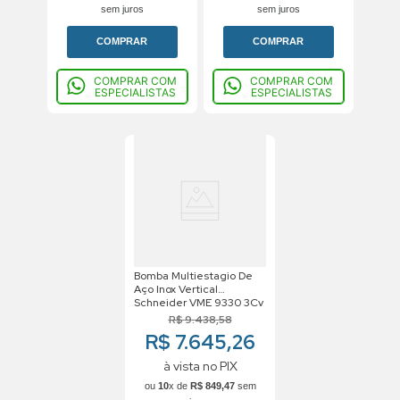
sem juros
sem juros
COMPRAR
COMPRAR
COMPRAR COM
COMPRAR COM
ESPECIALISTAS
ESPECIALISTAS
Bomba Multiestagio De
Aço Inox Vertical
Schneider VME 9330 3Cv
220/380v Trifasico
R$
9
.
438
,
58
R$ 7.645,26
à vista no PIX
ou
10
x de
R$
849
,
47
sem