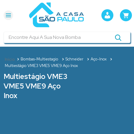
Encontre Aqui A Sua Nova Bomba
Bombas-Multiestagio
Schneider
Aço-Inox
Multiestágio VME3 VME5 VME9 Aço Inox
Multiestágio VME3
VME5 VME9 Aço
Inox