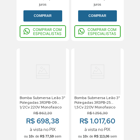
juros
juros
COMPRAR
COMPRAR
COMPRAR COM
COMPRAR COM
ESPECIALISTAS
ESPECIALISTAS
Bomba Submersa Leão 3"
Bomba Submersa Leão 3"
Polegadas 3R3PB-09
Polegadas 3R3PB-25
1/2Cv 220V Monofasico
1,5Cv 220V Monofasico
R$
862
,
20
R$
1
.
256
,
30
R$ 698,38
R$ 1.017,60
à vista no PIX
à vista no PIX
ou
10
x de
R$
77
,
59
sem
ou
10
x de
R$
113
,
06
sem