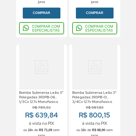
juros
juros
COMPRAR
COMPRAR
COMPRAR COM
COMPRAR COM
ESPECIALISTAS
ESPECIALISTAS
Bomba Submersa Leão 3"
Bomba Submersa Leão 3"
Polegadas 3R3PB-06
Polegadas 3R3PB-13
1/3Cv 127v Monofasico
3/4Cv 127v Monofasico
R$
789
,
92
R$
987
,
83
R$ 639,84
R$ 800,15
à vista no PIX
à vista no PIX
ou
10
x de
R$
71
,
09
sem
ou
10
x de
R$
88
,
90
sem
juros
juros