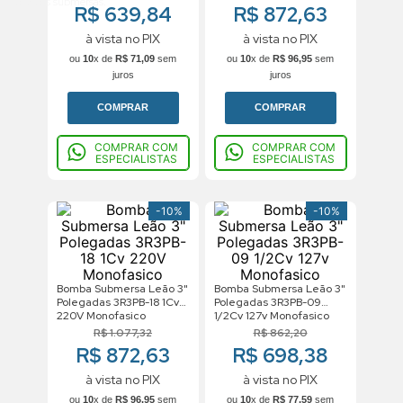
soluções submersas.
R$ 639,84
R$ 872,63
à vista no PIX
à vista no PIX
ou
10
x de
R$
71
,
09
sem
ou
10
x de
R$
96
,
95
sem
juros
juros
COMPRAR
COMPRAR
COMPRAR COM
COMPRAR COM
ESPECIALISTAS
ESPECIALISTAS
-
10%
-
10%
Bomba Submersa Leão 3"
Bomba Submersa Leão 3"
Polegadas 3R3PB-18 1Cv
Polegadas 3R3PB-09
220V Monofasico
1/2Cv 127v Monofasico
R$
1
.
077
,
32
R$
862
,
20
R$ 872,63
R$ 698,38
à vista no PIX
à vista no PIX
ou
10
x de
R$
96
,
95
sem
ou
10
x de
R$
77
,
59
sem