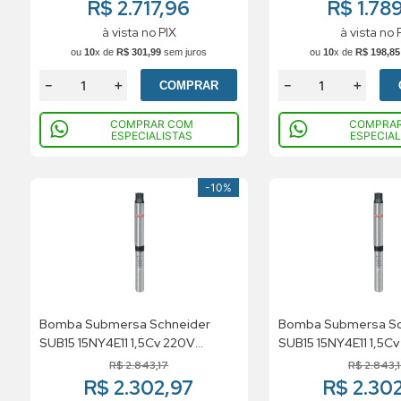
R$ 2.717,96
R$ 1.789
à vista no PIX
à vista no 
ou
10
x de
R$
301
,
99
sem juros
ou
10
x de
R$
198
,
85
－
＋
－
＋
COMPRAR
COMPRAR COM
COMPRA
ESPECIALISTAS
ESPECIAL
-
10%
Bomba Submersa Schneider
Bomba Submersa Sc
SUB15 15NY4E11 1,5Cv 220V
SUB15 15NY4E11 1,5C
Trifasico
Trifasico
R$
2
.
843
,
17
R$
2
.
843
,
R$ 2.302,97
R$ 2.30