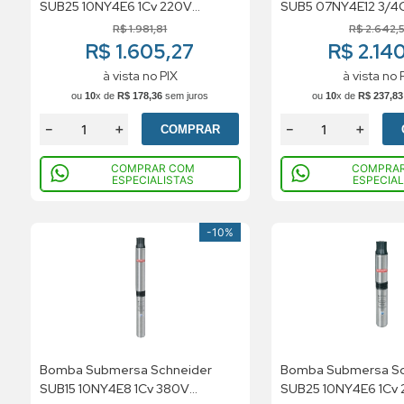
SUB25 10NY4E6 1Cv 220V
SUB5 07NY4E12 3/4
Trifasico
Monofasico
R$
1
.
981
,
81
R$
2
.
642
,
R$ 1.605,27
R$ 2.14
à vista no PIX
à vista no 
ou
10
x de
R$
178
,
36
sem juros
ou
10
x de
R$
237
,
83
－
＋
－
＋
COMPRAR
COMPRAR COM
COMPRA
ESPECIALISTAS
ESPECIAL
-
10%
Bomba Submersa Schneider
Bomba Submersa Sc
SUB15 10NY4E8 1Cv 380V
SUB25 10NY4E6 1Cv