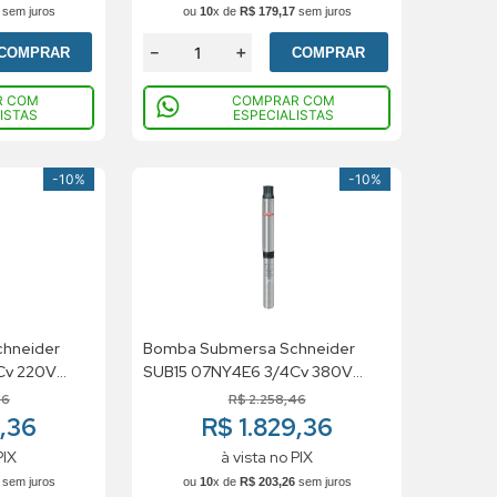
sem juros
ou
10
x de
R$
179
,
17
sem juros
－
＋
COMPRAR
COMPRAR
R COM
COMPRAR COM
ISTAS
ESPECIALISTAS
-
10%
-
10%
hneider
Bomba Submersa Schneider
Cv 220V
SUB15 07NY4E6 3/4Cv 380V
Trifasico
46
R$
2
.
258
,
46
9,36
R$ 1.829,36
PIX
à vista no PIX
sem juros
ou
10
x de
R$
203
,
26
sem juros