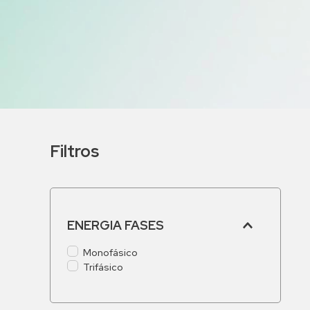
9
º
bomba multiestagio
10
º
texius
Filtros
ENERGIA FASES
Monofásico
Trifásico