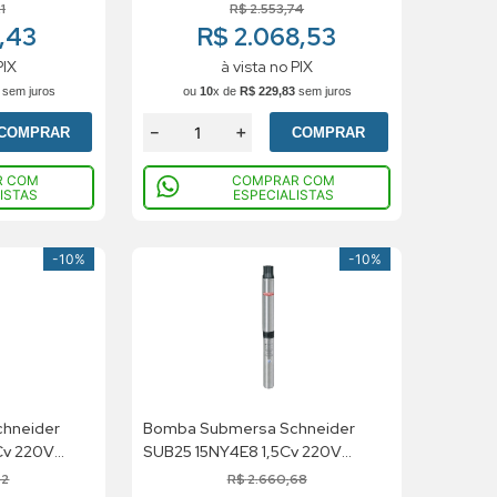
Trifasico
1
R$
2
.
553
,
74
8,43
R$ 2.068,53
PIX
à vista no PIX
sem juros
ou
10
x de
R$
229
,
83
sem juros
－
＋
COMPRAR
COMPRAR
R COM
COMPRAR COM
ISTAS
ESPECIALISTAS
-
10%
-
10%
hneider
Bomba Submersa Schneider
Cv 220V
SUB25 15NY4E8 1,5Cv 220V
Trifasico
52
R$
2
.
660
,
68