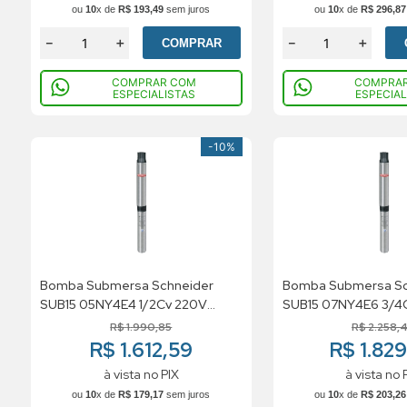
ou
10
x de
R$
193
,
49
sem juros
ou
10
x de
R$
296
,
87
－
＋
－
＋
COMPRAR
COMPRAR COM
COMPRA
ESPECIALISTAS
ESPECIAL
-
10%
Bomba Submersa Schneider
Bomba Submersa Sc
SUB15 05NY4E4 1/2Cv 220V
SUB15 07NY4E6 3/4
Trifasico
Trifasico
R$
1
.
990
,
85
R$
2
.
258
,
R$ 1.612,59
R$ 1.82
à vista no PIX
à vista no 
ou
10
x de
R$
179
,
17
sem juros
ou
10
x de
R$
203
,
26