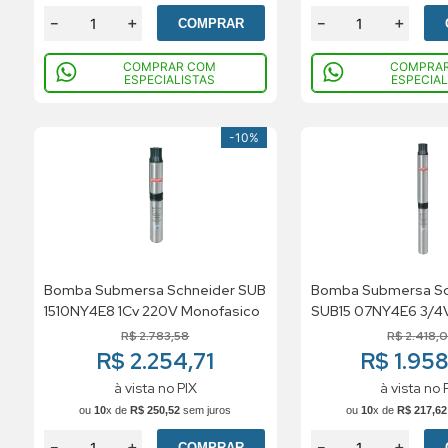
－
＋
－
＋
COMPRAR
COMPRAR COM
COMPRA
ESPECIALISTAS
ESPECIAL
-
10%
Bomba Submersa Schneider SUB
Bomba Submersa Sc
1510NY4E8 1Cv 220V Monofasico
SUB15 07NY4E6 3/4
Monofasico
R$
2
.
783
,
58
R$
2
.
418
,
0
R$ 2.254,71
R$ 1.95
à vista no PIX
à vista no 
ou
10
x de
R$
250
,
52
sem juros
ou
10
x de
R$
217
,
62
－
＋
－
＋
COMPRAR