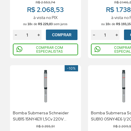
Trifasico
Monofasico
R$
2
.
553
,
74
R$
2
.
146
,
2
R$ 2.068,53
R$ 1.73
à vista no PIX
à vista no 
ou
10
x de
R$
229
,
83
sem juros
ou
10
x de
R$
193
,
15
－
＋
－
＋
COMPRAR
COMPRAR COM
COMPRA
ESPECIALISTAS
ESPECIAL
-
10%
Bomba Submersa Schneider
Bomba Submersa Sc
SUB15 15NY4E11 1,5Cv 220V
SUB10 05NY4E6 1/2
Monofasico
Monofasico
R$
3
.
355
,
51
R$
2
.
209
,