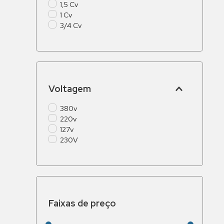
1,5 Cv
1 Cv
3/4 Cv
Voltagem
380v
220v
127v
230V
Faixas de preço