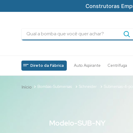
Construtoras Emp
Qual a bomba que você quer achar?
TERMOS MAIS BUSCADOS
1
º
pressurizadores
2
º
drenagem
Direto da Fábrica
Auto Aspirante
Centrífuga
3
º
submersa
4
º
tsbt
Bombas-Submersas
Schneider
Submersas-4-po
5
º
incendio
6
º
5cv
7
º
bomba
Modelo-SUB-NY
8
º
piscinas