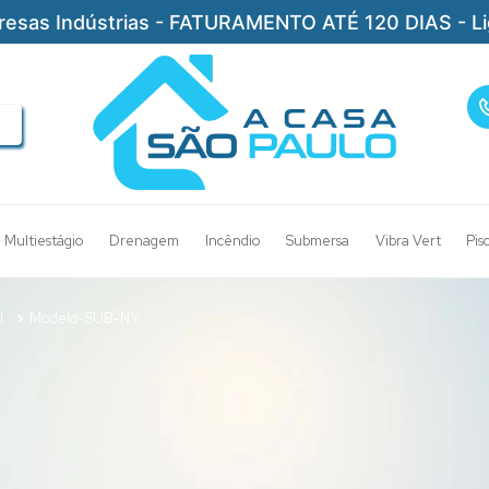
resas Indústrias - FATURAMENTO ATÉ 120 DIAS - L
Multiestágio
Drenagem
Incêndio
Submersa
Vibra Vert
Pis
l
Modelo-SUB-NY