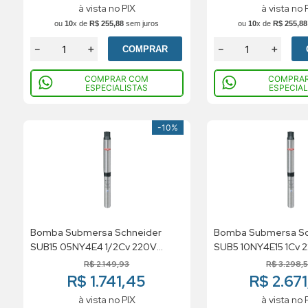
à vista no PIX
à vista no 
ou
10
x de
R$
255
,
88
sem juros
ou
10
x de
R$
255
,
88
－
＋
－
＋
COMPRAR
COMPRAR COM
COMPRA
ESPECIALISTAS
ESPECIAL
-
10%
Bomba Submersa Schneider
Bomba Submersa Sc
SUB15 05NY4E4 1/2Cv 220V
SUB5 10NY4E15 1Cv 
Monofasico
Monofasico
R$
2
.
149
,
93
R$
3
.
298
,
R$ 1.741,45
R$ 2.67
à vista no PIX
à vista no 