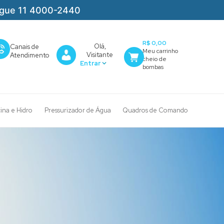
igue 11 4000-2440
R$ 0,00
Olá,
Canais de
Visitante
Atendimento
cina e Hidro
Pressurizador de Água
Quadros de Comando