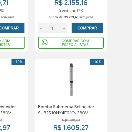
,71
R$ 2.155,16
PIX
à vista no PIX
sem juros
ou
10
x de
R$
239
,
46
sem juros
－
＋
COMPRAR
COMPRAR
R COM
COMPRAR COM
ISTAS
ESPECIALISTAS
-
10%
-
10%
hneider
Bomba Submersa Schneider
v 380V
SUB25 10NY4E6 1Cv 380V
Trifasico
17
R$
1
.
981
,
81
2,97
R$ 1.605,27