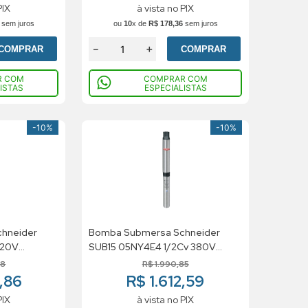
PIX
à vista no PIX
sem juros
ou
10
x de
R$
178
,
36
sem juros
－
＋
COMPRAR
COMPRAR
R COM
COMPRAR COM
ISTAS
ESPECIALISTAS
-
10%
-
10%
hneider
Bomba Submersa Schneider
220V
SUB15 05NY4E4 1/2Cv 380V
Trifasico
58
R$
1
.
990
,
85
1,86
R$ 1.612,59
PIX
à vista no PIX