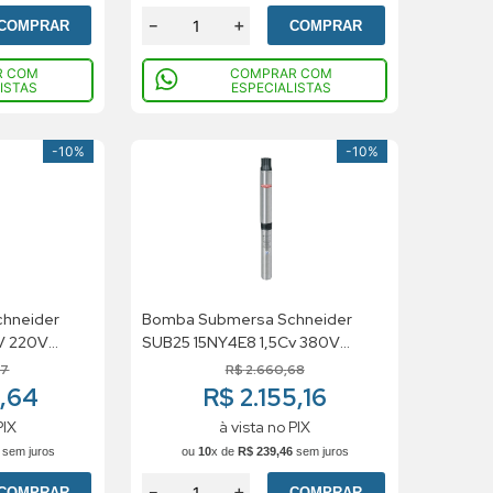
－
＋
COMPRAR
COMPRAR
R COM
COMPRAR COM
ISTAS
ESPECIALISTAS
-
10%
-
10%
hneider
Bomba Submersa Schneider
V 220V
SUB25 15NY4E8 1,5Cv 380V
Trifasico
7
R$
2
.
660
,
68
8,64
R$ 2.155,16
PIX
à vista no PIX
sem juros
ou
10
x de
R$
239
,
46
sem juros
－
＋
COMPRAR
COMPRAR