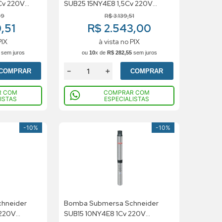
Cv 220V
SUB25 15NY4E8 1,5Cv 220V
Monofasico
59
R$
3
.
139
,
51
0,51
R$ 2.543,00
PIX
à vista no PIX
sem juros
ou
10
x de
R$
282
,
55
sem juros
－
＋
COMPRAR
COMPRAR
R COM
COMPRAR COM
ISTAS
ESPECIALISTAS
-
10%
-
10%
hneider
Bomba Submersa Schneider
 220V
SUB15 10NY4E8 1Cv 220V